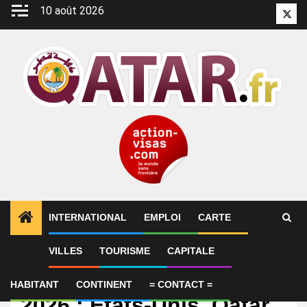
Aller
10 août 2026
Twitt
au
contenu
INTERNATIONAL
EMPLOI
CARTE
VILLES
TOURISME
CAPITALE
International
Polémiques du Mondial
HABITANT
CONTINENT
= CONTACT =
2026 : Etats-Unis, Qatar,