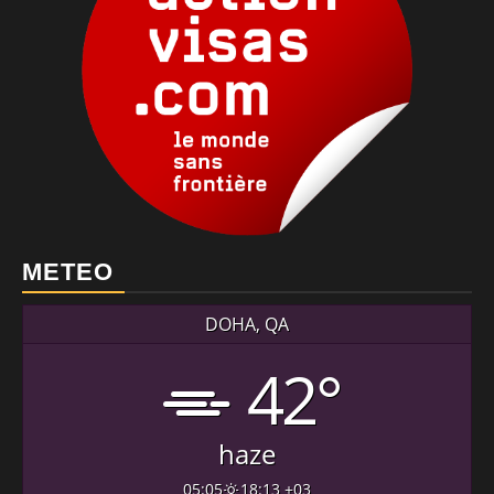
METEO
DOHA, QA
42°
haze
05:05
18:13 +03