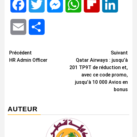
Facebook
Twitter
Messenger
WhatsApp
Flipboard
LinkedIn
Email
Share
Navigation
Précédent
Suivant
HR Admin Officer
Qatar Airways : jusqu’à
d’article
201 TP9T de réduction et,
avec ce code promo,
jusqu’à 10 000 Avios en
bonus
AUTEUR