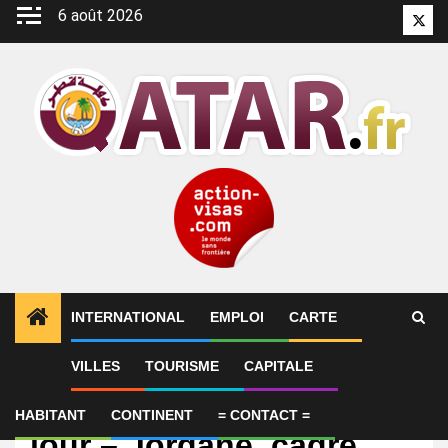
Aller
6 août 2026
Twitt
au
contenu
INTERNATIONAL
EMPLOI
CARTE
VILLES
TOURISME
CAPITALE
International
[Podcasts] Le départ du
HABITANT
CONTINENT
= CONTACT =
jour – Jordane, cadre