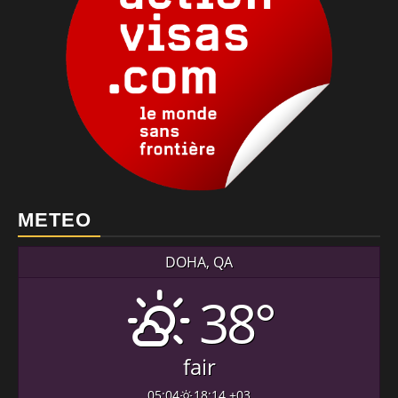
METEO
DOHA, QA
38°
fair
05:04
18:14 +03