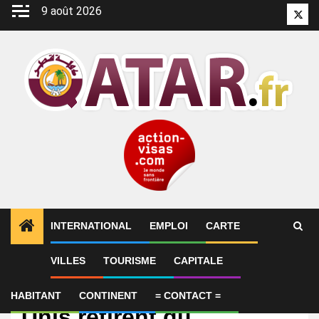
Aller
9 août 2026
Twitt
au
contenu
INTERNATIONAL
EMPLOI
CARTE
VILLES
TOURISME
CAPITALE
International
Par précaution, les États-
HABITANT
CONTINENT
= CONTACT =
Unis retirent du