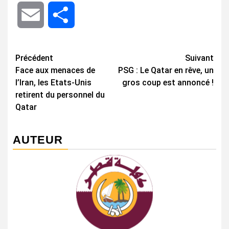
Email
Share
Navigation
Précédent
Suivant
Face aux menaces de
PSG : Le Qatar en rêve, un
d’article
l’Iran, les Etats-Unis
gros coup est annoncé !
retirent du personnel du
Qatar
AUTEUR