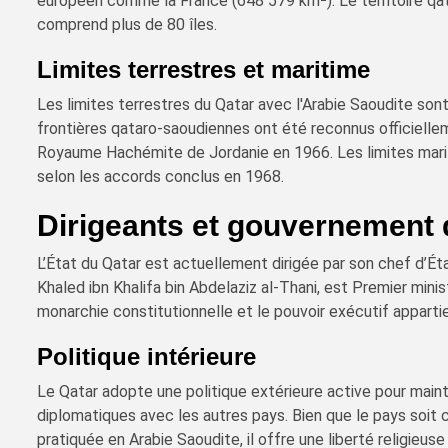
européen comme la France (648 579 km²). Le territoire qat
comprend plus de 80 îles.
Limites terrestres et maritime
Les limites terrestres du Qatar avec l'Arabie Saoudite son
frontières qataro-saoudiennes ont été reconnus officiellem
Royaume Hachémite de Jordanie en 1966. Les limites marit
selon les accords conclus en 1968.
Dirigeants et gouvernement 
L’État du Qatar est actuellement dirigée par son chef d’Ét
Khaled ibn Khalifa bin Abdelaziz al-Thani, est Premier mini
monarchie constitutionnelle et le pouvoir exécutif apparti
Politique intérieure
Le Qatar adopte une politique extérieure active pour mainte
diplomatiques avec les autres pays. Bien que le pays soit 
pratiquée en Arabie Saoudite, il offre une liberté religieus