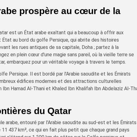
arabe prospère au cœur de la
tar est un État arabe exaltant qui a beaucoup à offrir aux
 État au bord du golfe Persique, qui abrite des histoires
ant les rues antiques de sa capitale, Doha ; partez à la
ez en plein cœur d'une magie sans pareil, où la vieille terre se
ar, embarquez pour un véritable voyage à travers le temps.
olfe Persique. Il est bordé par l'Arabie saoudite et les Émirats
nombreux édifices modernes et des attractions culturelles
m Ibn Hamad Al-Thani et Khaled Ibn Khalifah Ibn Abdelaziz Al-Th
ontières du Qatar
le arabe, entouré par l'Arabie saoudite au sud-est et les Émirats
de 11 437 km², ce qui en fait plus petit que chaque grand pays