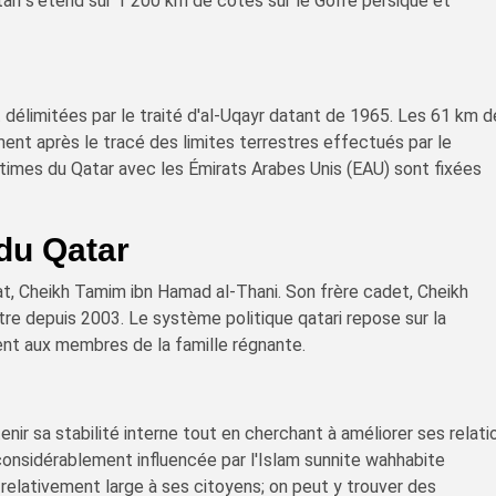
ari s'étend sur 1 200 km de côtes sur le Golfe persique et
t délimitées par le traité d'al-Uqayr datant de 1965. Les 61 km 
ent après le tracé des limites terrestres effectués par le
imes du Qatar avec les Émirats Arabes Unis (EAU) sont fixées
du Qatar
at, Cheikh Tamim ibn Hamad al-Thani. Son frère cadet, Cheikh
stre depuis 2003. Le système politique qatari repose sur la
ent aux membres de la famille régnante.
nir sa stabilité interne tout en cherchant à améliorer ses relati
considérablement influencée par l'Islam sunnite wahhabite
e relativement large à ses citoyens; on peut y trouver des