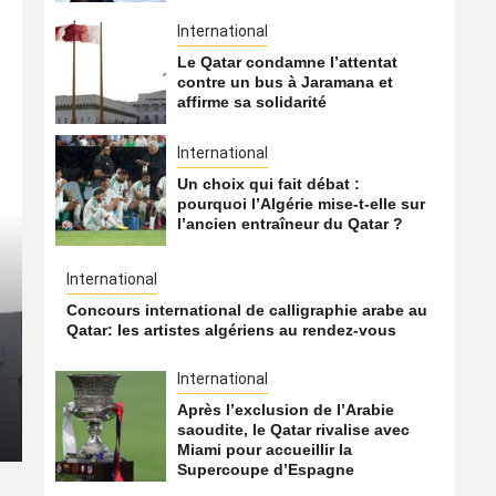
International
Le Qatar condamne l’attentat
contre un bus à Jaramana et
affirme sa solidarité
International
Un choix qui fait débat :
pourquoi l’Algérie mise-t-elle sur
l’ancien entraîneur du Qatar ?
International
International
Concours international de calligraphie arabe au
Le Hamas transférerait un
Qatar: les artistes algériens au rendez-vous
du Qatar vers la Turquie
International
Après l’exclusion de l’Arabie
8 août 2026
Qatarien
saoudite, le Qatar rivalise avec
Miami pour accueillir la
Supercoupe d’Espagne