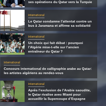
ses opérations du Qatar vers la Turquie
International
Le Qatar condamne l’attentat contre un
bus à Jaramana et affirme sa solidarité
International
Un choix qui fait débat : pourquoi
l’Algérie mise-t-elle sur l’ancien
entraîneur du Qatar ?
International
Concours international de calligraphie arabe au Qatar:
les artistes algériens au rendez-vous
International
Le Hamas transférerait une partie de ses
International
opérations du Qatar vers la Turquie
Après l’exclusion de l’Arabie saoudite,
le Qatar rivalise avec Miami pour
8 août 2026
Qatarien
accueillir la Supercoupe d’Espagne