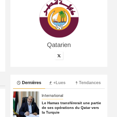
Qatarien
International
Le Hamas transférerait une partie de ses opérations du
8 août 2026
Qatarien
Dernières
+Lues
Tendances
International
Le Hamas transférerait une partie
de ses opérations du Qatar vers
la Turquie