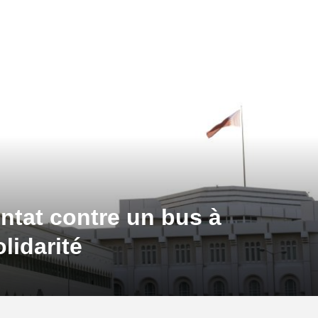
ntat contre un bus à
lidarité