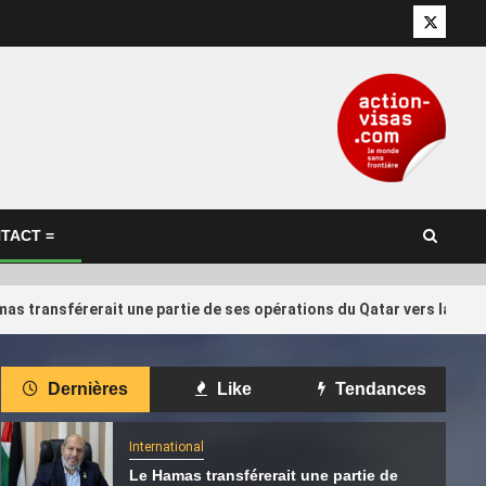
Twitter
TACT =
as transférerait une partie de ses opérations du Qatar vers la Tur
International
Dernières
Like
Tendances
 : pourquoi
Concours international de
4
r l’ancien
calligraphie arabe au Qatar: les
International
artistes algériens au rendez-vous
Le Hamas transférerait une partie de