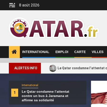
Aller
8 août 2026
au
contenu
INTERNATIONAL
EMPLOI
CARTE
VILLES
1
ALERTES INFO
Le Qatar condamne l’attentat c
International
Intern
Le Qatar condamne l’attentat
Le H
1
2
contre un bus à Jaramana et
de s
affirme sa solidarité
Turq