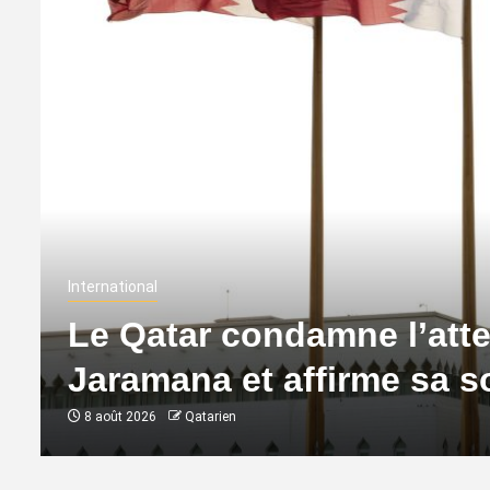
International
Le Qatar condamne l’atte
Jaramana et affirme sa so
8 août 2026
Qatarien