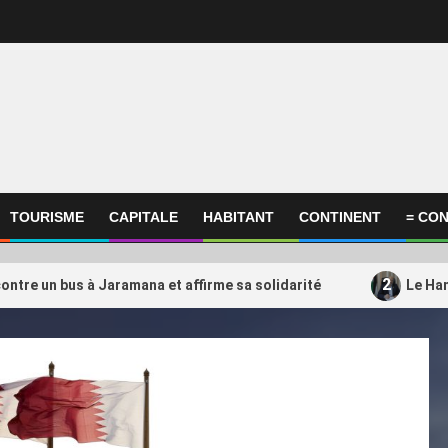
TOURISME
CAPITALE
HABITANT
CONTINENT
= CON
2
ontre un bus à Jaramana et affirme sa solidarité
Le Ham
ational
International
amas transférerait une partie
Un choix qui fait débat
3
es opérations du Qatar vers la
l’Algérie mise-t-elle su
uie
entraîneur du Qatar ?