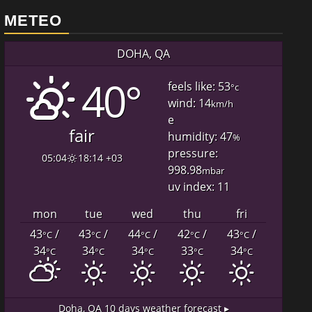
METEO
DOHA, QA
40°
feels like: 53
°c
wind: 14
km/h
e
fair
humidity: 47
%
pressure:
05:04
18:14 +03
998.98
mbar
uv index: 11
mon
tue
wed
thu
fri
43
/
43
/
44
/
42
/
43
/
°C
°C
°C
°C
°C
34
34
34
33
34
°C
°C
°C
°C
°C
Doha, QA
10 days weather forecast ▸