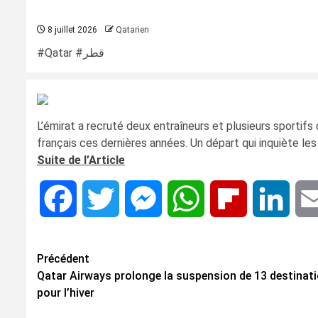
8 juillet 2026
Qatarien
#Qatar #قطر
L’émirat a recruté deux entraîneurs et plusieurs sportifs
français ces dernières années. Un départ qui inquiète les 
Suite de l’Article
Facebook
Twitter
Messenger
WhatsApp
Flipboard
Linke
Navigation
Précédent
Qatar Airways prolonge la suspension de 13 destinat
d’article
pour l’hiver