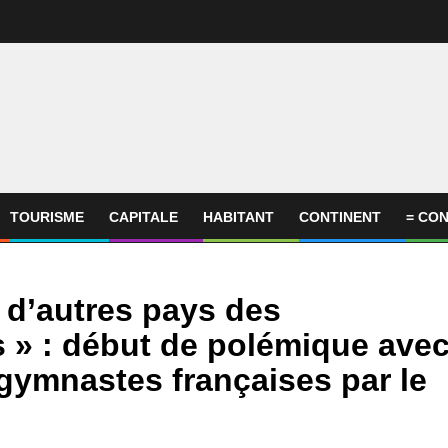
TOURISME
CAPITALE
HABITANT
CONTINENT
= CON
 à d’autres pays des
s » : début de polémique ave
gymnastes françaises par le