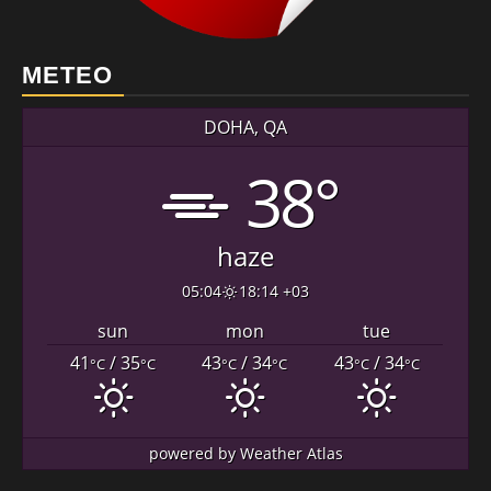
METEO
DOHA, QA
38°
haze
05:04
18:14 +03
sun
mon
tue
41
/ 35
43
/ 34
43
/ 34
°C
°C
°C
°C
°C
°C
powered by
Weather Atlas