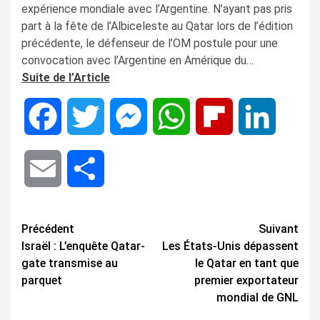
expérience mondiale avec l’Argentine. N’ayant pas pris
part à la fête de l’Albiceleste au Qatar lors de l’édition
précédente, le défenseur de l’OM postule pour une
convocation avec l’Argentine en Amérique du…
Suite de l’Article
Facebook
Twitter
Messenger
WhatsApp
Flipboard
LinkedIn
Email
Share
Navigation
Précédent
Suivant
Israël : L’enquête Qatar-
Les États-Unis dépassent
d’article
gate transmise au
le Qatar en tant que
parquet
premier exportateur
mondial de GNL