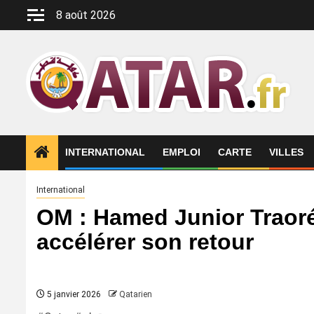
Aller
8 août 2026
au
contenu
INTERNATIONAL
EMPLOI
CARTE
VILLES
International
OM : Hamed Junior Traor
accélérer son retour
5 janvier 2026
Qatarien