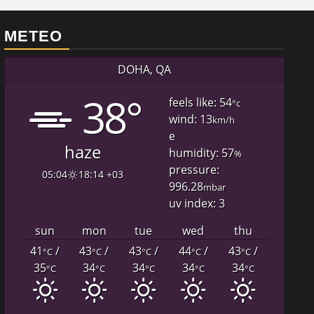
METEO
DOHA, QA
38°
feels like: 54
°c
wind: 13
km/h
e
haze
humidity: 57
%
pressure:
05:04
18:14 +03
996.28
mbar
uv index: 3
sun
mon
tue
wed
thu
41
/
43
/
43
/
44
/
43
/
°C
°C
°C
°C
°C
35
34
34
34
34
°C
°C
°C
°C
°C