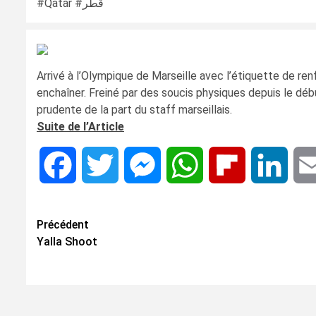
#Qatar #قطر
Arrivé à l’Olympique de Marseille avec l’étiquette de re
enchaîner. Freiné par des soucis physiques depuis le début 
prudente de la part du staff marseillais.
Suite de l’Article
Facebook
Twitter
Messenger
WhatsApp
Flipboard
Linke
Navigation
Précédent
Yalla Shoot
d’article