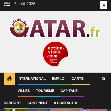
Aller
6 août 2026
Twitt
au
contenu
INTERNATIONAL
EMPLOI
CARTE
1
ALERTES INFO
Qatar affirme que toute la région 
VILLES
TOURISME
CAPITALE
HABITANT
CONTINENT
= CONTACT =