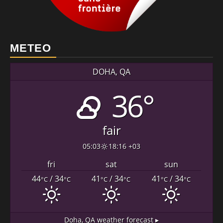
METEO
DOHA, QA
36°
fair
05:03
18:16 +03
fri
sat
sun
44
/ 34
41
/ 34
41
/ 34
°C
°C
°C
°C
°C
°C
Doha, QA
weather forecast ▸