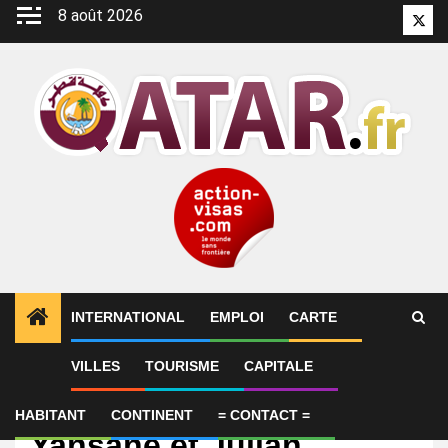
Aller
8 août 2026
Twitt
au
contenu
INTERNATIONAL
EMPLOI
CARTE
VILLES
TOURISME
CAPITALE
International
[News-Anciens] Sekou
HABITANT
CONTINENT
= CONTACT =
Yansane et Julian