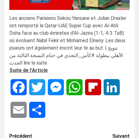
Les anciens Parisiens Sekou Yansane et Julian Draxler
ont remporté la Qatar-UAE Super Cup avec Al-Ahli
Doha face au club émirates d’Al-Jazira (1-1, 4-3 TaB)
où évoluent Nabil Fekir et Mohamed Elneny. Les deux
joueurs ont également inscrit leur tir au but. | تتويج
الأهلي ببطولة #كأس_التحدي في ختام النسخة الثالثة من
الحدث lire la suite
Suite de l’Article
Facebook
Twitter
Messenger
WhatsApp
Flipboard
LinkedIn
Email
Share
Navigation
Précédent
Suivant