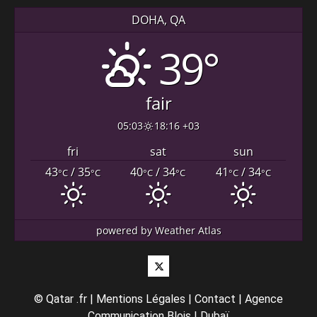
DOHA, QA
39°
fair
05:03
18:16 +03
fri
sat
sun
43
/ 35
40
/ 34
41
/ 34
°C
°C
°C
°C
°C
°C
powered by
Weather Atlas
Twitter
©
Qatar .fr
|
Mentions Légales
|
Contact
|
Agence
Communication Blois
|
Dubaï