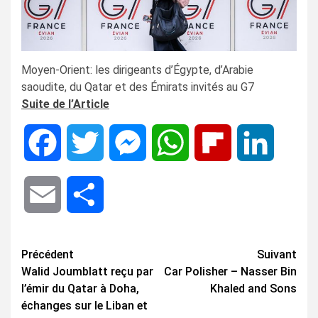
Moyen-Orient: les dirigeants d’Égypte, d’Arabie
saoudite, du Qatar et des Émirats invités au G7
Suite de l’Article
Facebook
Twitter
Messenger
WhatsApp
Flipboard
LinkedIn
Email
Share
Navigation
Précédent
Suivant
Walid Joumblatt reçu par
Car Polisher – Nasser Bin
d’article
l’émir du Qatar à Doha,
Khaled and Sons
échanges sur le Liban et