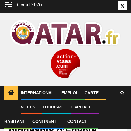
Aller
6 août 2026
Twitt
au
contenu
INTERNATIONAL
EMPLOI
CARTE
VILLES
TOURISME
CAPITALE
International
Moyen-Orient: les
HABITANT
CONTINENT
= CONTACT =
dirigeants d’Égypte,