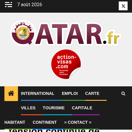
Aller
7 août 2026
Twitt
au
contenu
INTERNATIONAL
EMPLOI
CARTE
VILLES
TOURISME
CAPITALE
International
Moyen-Orient : la
HABITANT
CONTINENT
= CONTACT =
tension continue de