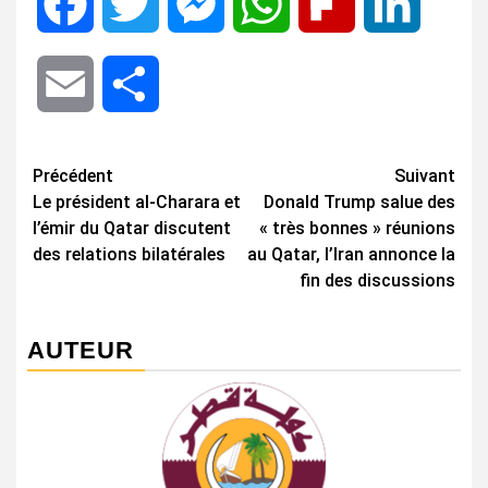
Facebook
Twitter
Messenger
WhatsApp
Flipboard
LinkedIn
Email
Share
Navigation
Précédent
Suivant
Le président al-Charara et
Donald Trump salue des
d’article
l’émir du Qatar discutent
« très bonnes » réunions
des relations bilatérales
au Qatar, l’Iran annonce la
fin des discussions
AUTEUR