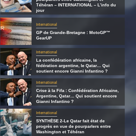
Téhéran – INTERNATIONAL – L’info du
jour
International
GP de Grande-Bretagne : MotoGP™
GearUP
International
La confédération africaine, la
fédération argentine, le Qatar… Qui
soutient encore Gianni Infantino ?
International
Crise à la Fifa : Confédération Africaine,
International
Argentine, Qatar… Qui soutient encore
Gianni Infantino ?
La confédération africaine, la fédération
argentine, le Qatar… Qui soutient encore
International
Gianni Infantino ?
SYNTHÈSE 2-Le Qatar fait état de
progrès en vue de pourparlers entre
7 août 2026
Qatarien
Washington et Téhéran