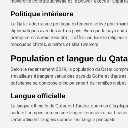
monarchie constitutionnelle et le pouvoir exécutif apparti
Politique intérieure
Le Qatar adopte une politique extérieure active pour mainte
diplomatiques avec les autres pays. Bien que le pays soit 
pratiquée en Arabie Saoudite, il offre une liberté religieus
mosquées chiites, sunnites et shia twelvers.
Population et langue du Qata
Selon le recensement 2019, la population du Qatar compte 
travailleurs étrangers venus des pays du Golfe et d'autres
qatarienne se compose principalement de familles arabes o
Langue officielle
La langue officielle du Qatar est l'arabe, commun à la plup
parlé et compris comme une langue secondaire par beauco
Qatar utilisent l'anglais comme leur langue principale.