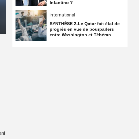
Infantino ?
Qatar… Qui soutient encor
International
7 août 2026
Qatarien
SYNTHÈSE 2-Le Qatar fait état de
progrès en vue de pourparlers
entre Washington et Téhéran
ani