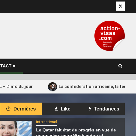
Twitter
TACT =
2
– L’info du jour
La confédération africaine, la fédérat
International
Dernières
Like
Tendances
Crise à la Fifa : Confédération
4
ne : MotoGP™
Africaine, Argentine, Qatar… Qui
International
soutient encore Gianni Infantino ?
Le Qatar fait état de progrès en vue de
pourparlers entre Washington et