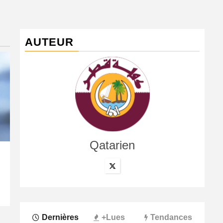
AUTEUR
Qatarien
International
La confédération africaine, la fédération argentine, le
7 août 2026
Qatarien
Dernières
+Lues
Tendances