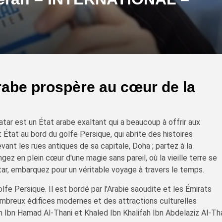
arabe prospère au cœur de la
tar est un État arabe exaltant qui a beaucoup à offrir aux
 État au bord du golfe Persique, qui abrite des histoires
ant les rues antiques de sa capitale, Doha ; partez à la
ez en plein cœur d'une magie sans pareil, où la vieille terre se
ar, embarquez pour un véritable voyage à travers le temps.
olfe Persique. Il est bordé par l'Arabie saoudite et les Émirats
nombreux édifices modernes et des attractions culturelles
m Ibn Hamad Al-Thani et Khaled Ibn Khalifah Ibn Abdelaziz Al-Th