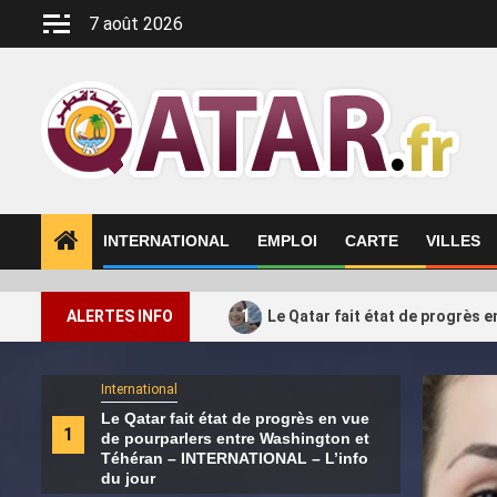
Aller
7 août 2026
au
contenu
INTERNATIONAL
EMPLOI
CARTE
VILLES
1
ALERTES INFO
Le Qatar fait état de progrès 
International
Intern
Le Qatar fait état de progrès en vue
La c
2
1
de pourparlers entre Washington et
fédé
Téhéran – INTERNATIONAL – L’info
sout
du jour