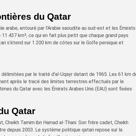
ontières du Qatar
le arabe, entouré par l'Arabie saoudite au sud-est et les Émirats
de 11 437 km², ce qui en fait plus petit que chaque grand pays
ari s'étend sur 1 200 km de côtes sur le Golfe persique et
t délimitées par le traité d'al-Uqayr datant de 1965. Les 61 km 
ent après le tracé des limites terrestres effectués par le
imes du Qatar avec les Émirats Arabes Unis (EAU) sont fixées
du Qatar
at, Cheikh Tamim ibn Hamad al-Thani. Son frère cadet, Cheikh
stre depuis 2003. Le système politique qatari repose sur la