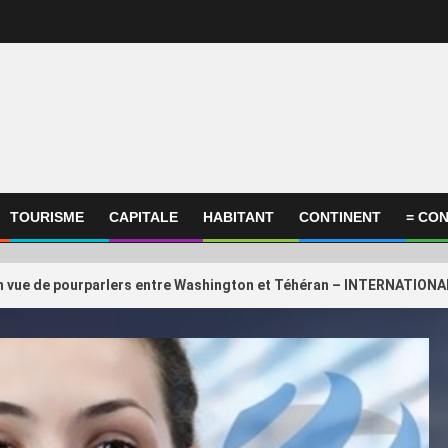
TOURISME
CAPITALE
HABITANT
CONTINENT
= CON
en vue de pourparlers entre Washington et Téhéran – INTERNATIONAL 
ational
International
onfédération africaine, la
3
GP de Grande-Bretag
ration argentine, le Qatar… Qui
GearUP
ient encore Gianni Infantino ?