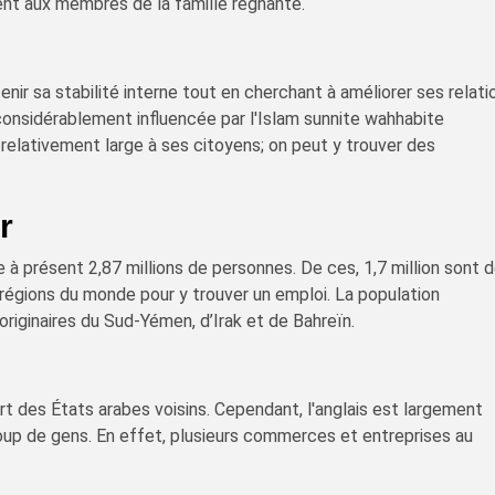
ent aux membres de la famille régnante.
nir sa stabilité interne tout en cherchant à améliorer ses relati
considérablement influencée par l'Islam sunnite wahhabite
e relativement large à ses citoyens; on peut y trouver des
r
à présent 2,87 millions de personnes. De ces, 1,7 million sont 
 régions du monde pour y trouver un emploi. La population
riginaires du Sud-Yémen, d’Irak et de Bahreïn.
art des États arabes voisins. Cependant, l'anglais est largement
up de gens. En effet, plusieurs commerces et entreprises au