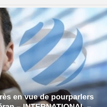
grès en vue de pourparlers
héran – INTERNATIONAL –