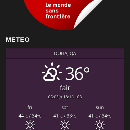
METEO
DOHA, QA
36°
fair
05:03
18:16 +03
fri
sat
sun
44
/ 34
41
/ 33
41
/ 34
°C
°C
°C
°C
°C
°C