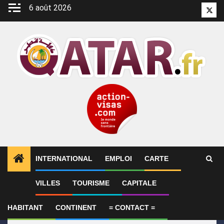
Aller
6 août 2026
Twitt
au
contenu
INTERNATIONAL
EMPLOI
CARTE
1
ALERTES INFO
Le Qatar appelle à faire pression s
VILLES
TOURISME
CAPITALE
HABITANT
CONTINENT
= CONTACT =