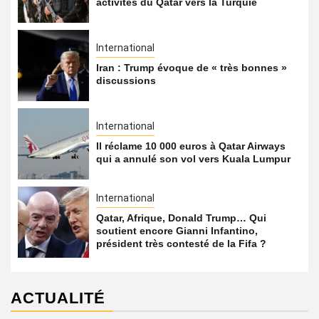
activités du Qatar vers la Turquie
International
Iran : Trump évoque de « très bonnes »
discussions
International
Il réclame 10 000 euros à Qatar Airways
qui a annulé son vol vers Kuala Lumpur
International
Qatar, Afrique, Donald Trump… Qui
soutient encore Gianni Infantino,
président très contesté de la Fifa ?
ACTUALITÉ