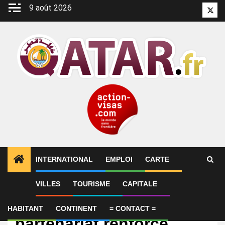
Aller
9 août 2026
Twitt
au
contenu
INTERNATIONAL
EMPLOI
CARTE
VILLES
TOURISME
CAPITALE
International
Maroc–Qatar : un
HABITANT
CONTINENT
= CONTACT =
partenariat renforcé