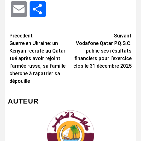
Email
Share
Navigation
Précédent
Suivant
Guerre en Ukraine: un
Vodafone Qatar P.Q.S.C.
d’article
Kényan recruté au Qatar
publie ses résultats
tué après avoir rejoint
financiers pour l’exercice
l’armée russe, sa famille
clos le 31 décembre 2025
cherche à rapatrier sa
dépouille
AUTEUR