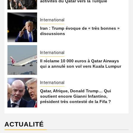
activités du Qatar vers la Turquie
International
Iran : Trump évoque de « très bonnes »
discussions
International
Il réclame 10 000 euros à Qatar Airways
qui a annulé son vol vers Kuala Lumpur
International
Qatar, Afrique, Donald Trump… Qui
soutient encore Gianni Infantino,
président très contesté de la Fifa ?
ACTUALITÉ