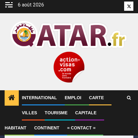
Aller
6 août 2026
Twitt
au
contenu
INTERNATIONAL
EMPLOI
CARTE
1
ALERTES INFO
Le Qatar appelle à faire pression s
VILLES
TOURISME
CAPITALE
HABITANT
CONTINENT
= CONTACT =