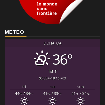
METEO
DOHA, QA
36°
fair
05:03
18:16 +03
fri
sat
sun
44
/ 34
41
/ 33
41
/ 34
°C
°C
°C
°C
°C
°C