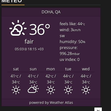
METEO
DOHA, QA
36°
feels like: 44
°c
wind: 3
km/h
sw
fair
humidity: 50
%
pressure:
05:03
18:15 +03
996.28
mbar
uv index: 0
sat
sun
mon
tue
wed
41
/
41
/
42
/
44
/
44
/
°C
°C
°C
°C
°C
34
34
34
34
34
°C
°C
°C
°C
°C
powered by
Weather Atlas
Twitter