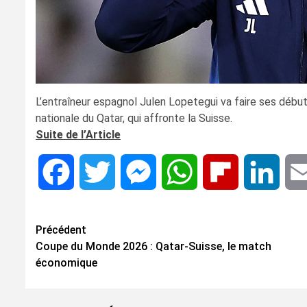
L’entraîneur espagnol Julen Lopetegui va faire ses débu
nationale du Qatar, qui affronte la Suisse.
Suite de l’Article
Facebook
Twitter
Messenger
WhatsApp
Flipboard
Linke
Navigation
Précédent
Coupe du Monde 2026 : Qatar-Suisse, le match
d’article
économique