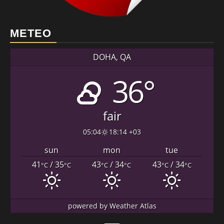
METEO
DOHA, QA
36°
fair
05:04
18:14 +03
sun
mon
tue
41
/ 35
43
/ 34
43
/ 34
°C
°C
°C
°C
°C
°C
powered by
Weather Atlas