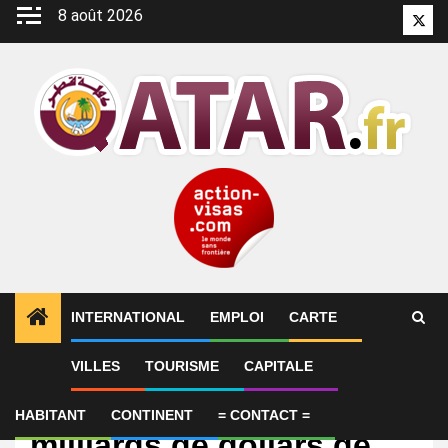
Aller
8 août 2026
Twitt
au
contenu
INTERNATIONAL
EMPLOI
CARTE
VILLES
TOURISME
CAPITALE
International
L’Iran affirme que 6
HABITANT
CONTINENT
= CONTACT =
milliards de dollars de