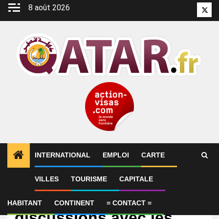
Aller
8 août 2026
Twitt
au
contenu
INTERNATIONAL
EMPLOI
CARTE
VILLES
TOURISME
CAPITALE
International
L’Iran a entamé des
HABITANT
CONTINENT
= CONTACT =
discussions avec les