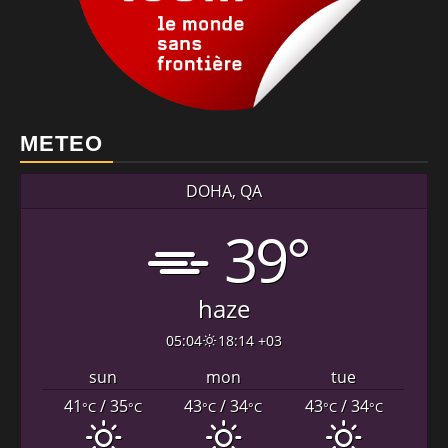
METEO
DOHA, QA
39°
haze
05:04
18:14 +03
sun
mon
tue
41
/ 35
43
/ 34
43
/ 34
°C
°C
°C
°C
°C
°C