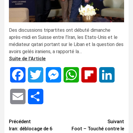
Des discussions tripartites ont débuté dimanche
après-midi en Suisse entre l’Iran, les Etats-Unis et le
médiateur qatari portant sur le Liban et la question des
avoirs gelés iraniens, a rapporté la…
Suite de l’Article
Facebook
Twitter
Messenger
WhatsApp
Flipboard
LinkedIn
Email
Share
Navigation
Précédent
Suivant
Iran: déblocage de 6
Foot – Touché contre le
d’article