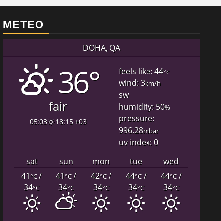
METEO
DOHA, QA
36°
feels like: 44
°c
wind: 3
km/h
sw
fair
humidity: 50
%
pressure:
05:03
18:15 +03
996.28
mbar
uv index: 0
sat
sun
mon
tue
wed
41
/
41
/
42
/
44
/
44
/
°C
°C
°C
°C
°C
34
34
34
34
34
°C
°C
°C
°C
°C