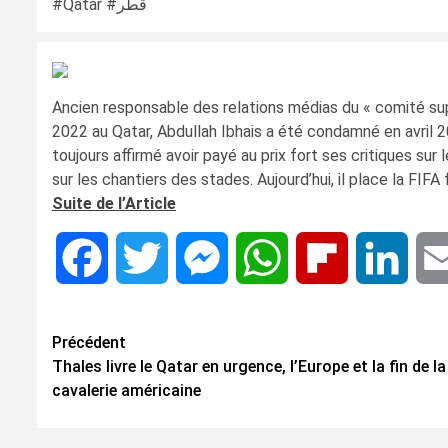
#Qatar #قطر
Ancien responsable des relations médias du « comité sup
2022 au Qatar, Abdullah Ibhais a été condamné en avril 2
toujours affirmé avoir payé au prix fort ses critiques sur 
sur les chantiers des stades. Aujourd’hui, il place la FIF
Suite de l’Article
Facebook
Twitter
Messenger
WhatsApp
Flipboard
Linke
Navigation
Précédent
Thales livre le Qatar en urgence, l’Europe et la fin de la
d’article
cavalerie américaine