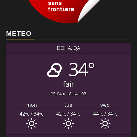
METEO
DOHA, QA
34°
fair
05:04
18:14 +03
mon
tue
wed
42
/ 34
42
/ 34
44
/ 34
°C
°C
°C
°C
°C
°C