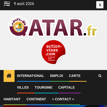
Aller
9 août 2026
Twitt
au
contenu
INTERNATIONAL
EMPLOI
CARTE
1
ALERTES INFO
GP de Grande-Bretagne – MotoGP™ 
VILLES
TOURISME
CAPITALE
HABITANT
CONTINENT
= CONTACT =