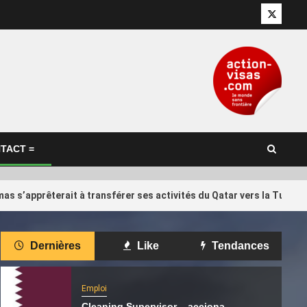
Twitter
TACT =
as s’apprêterait à transférer ses activités du Qatar vers la Turqui
International
Dernières
Like
Tendances
d Trump… Qui
Il réclame 10 000 euros à Qatar
4
 Infantino,
Airways qui a annulé son vol vers
 de la Fifa ?
Kuala Lumpur
Emploi
Cleaning Supervisor – acciona