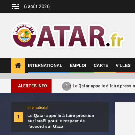
Aller
6 août 2026
au
contenu
INTERNATIONAL
EMPLOI
CARTE
VILLES
1
ALERTES INFO
Le Qatar appelle à faire pressi
International
Intern
Le Qatar appelle à faire pression
Le H
1
2
sur Israël pour le respect de
ses a
l’accord sur Gaza
Turq