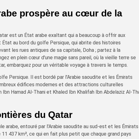
arabe prospère au cœur de la
tar est un État arabe exaltant qui a beaucoup à offrir aux
 État au bord du golfe Persique, qui abrite des histoires
ant les rues antiques de sa capitale, Doha ; partez à la
ez en plein cœur d'une magie sans pareil, où la vieille terre se
ar, embarquez pour un véritable voyage à travers le temps.
olfe Persique. Il est bordé par l'Arabie saoudite et les Émirats
nombreux édifices modernes et des attractions culturelles
m Ibn Hamad Al-Thani et Khaled Ibn Khalifah Ibn Abdelaziz Al-Th
ontières du Qatar
le arabe, entouré par l'Arabie saoudite au sud-est et les Émirats
de 11 437 km², ce qui en fait plus petit que chaque grand pays