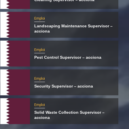
Emploi
Landscaping Maintenance Supervisor –
acciona
Emploi
Pest Control Supervisor – acciona
Emploi
Security Supervisor – acciona
International
Le Hamas s’apprêterait à transférer ses
Emploi
activités du Qatar vers la Turquie
Solid Waste Collection Supervisor –
5 août 2026
Qatarien
acciona