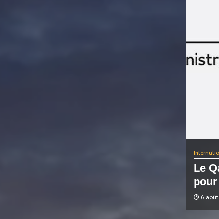
Internati
Le Qa
pour 
6 août