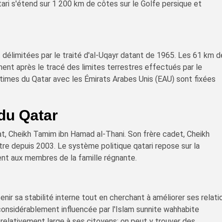
ari s'étend sur 1 200 km de côtes sur le Golfe persique et
t délimitées par le traité d'al-Uqayr datant de 1965. Les 61 km 
ent après le tracé des limites terrestres effectués par le
imes du Qatar avec les Émirats Arabes Unis (EAU) sont fixées
du Qatar
at, Cheikh Tamim ibn Hamad al-Thani. Son frère cadet, Cheikh
stre depuis 2003. Le système politique qatari repose sur la
ent aux membres de la famille régnante.
nir sa stabilité interne tout en cherchant à améliorer ses relati
considérablement influencée par l'Islam sunnite wahhabite
e relativement large à ses citoyens; on peut y trouver des