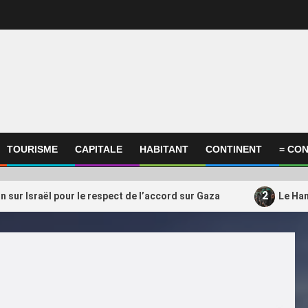
TOURISME
CAPITALE
HABITANT
CONTINENT
= CON
2
on sur Israël pour le respect de l’accord sur Gaza
Le Ham
ational
International
amas s’apprêterait à transférer
Qatar, Afrique, Donal
3
ctivités du Qatar vers la
soutient encore Gianni
uie
président très contesté