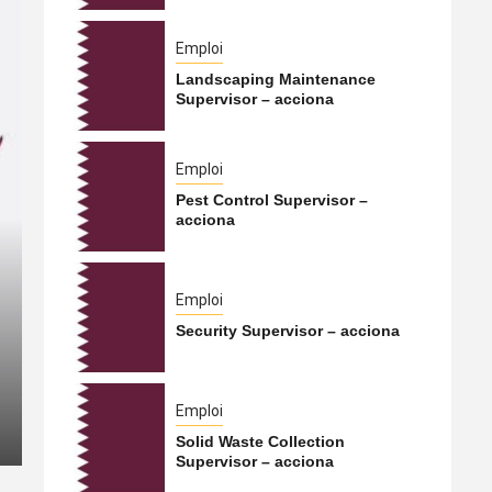
Emploi
Landscaping Maintenance
Supervisor – acciona
Emploi
Pest Control Supervisor –
acciona
International
Emploi
Security Supervisor – acciona
Le Hamas s’apprêterait à t
Qatar vers la Turquie
Emploi
5 août 2026
Qatarien
Solid Waste Collection
Supervisor – acciona