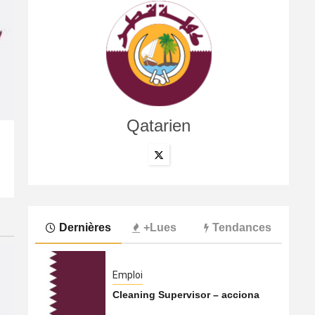
Qatarien
International
Le Hamas s’apprêterait à transférer ses activités du Qa
5 août 2026
Qatarien
Dernières
+Lues
Tendances
Emploi
Cleaning Supervisor – acciona