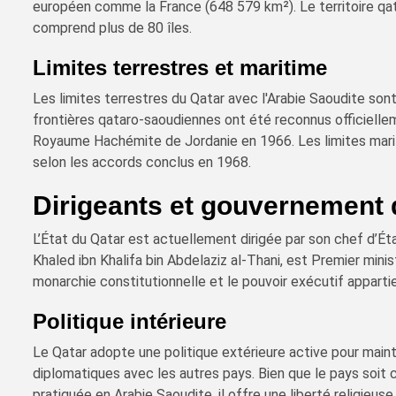
européen comme la France (648 579 km²). Le territoire qat
comprend plus de 80 îles.
Limites terrestres et maritime
Les limites terrestres du Qatar avec l'Arabie Saoudite son
frontières qataro-saoudiennes ont été reconnus officiellem
Royaume Hachémite de Jordanie en 1966. Les limites marit
selon les accords conclus en 1968.
Dirigeants et gouvernement 
L’État du Qatar est actuellement dirigée par son chef d’Ét
Khaled ibn Khalifa bin Abdelaziz al-Thani, est Premier mini
monarchie constitutionnelle et le pouvoir exécutif apparti
Politique intérieure
Le Qatar adopte une politique extérieure active pour mainte
diplomatiques avec les autres pays. Bien que le pays soit 
pratiquée en Arabie Saoudite, il offre une liberté religieus