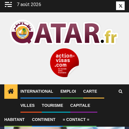
Aller
7 août 2026
Twitt
au
contenu
INTERNATIONAL
EMPLOI
CARTE
1
ALERTES INFO
Le Qatar fait état de progrès en 
VILLES
TOURISME
CAPITALE
HABITANT
CONTINENT
= CONTACT =