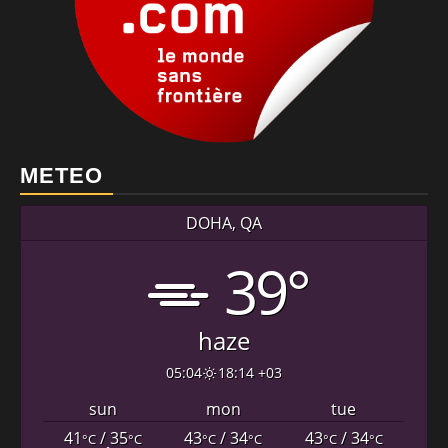
METEO
DOHA, QA
39°
haze
05:04
18:14 +03
sun
mon
tue
41
/ 35
43
/ 34
43
/ 34
°C
°C
°C
°C
°C
°C