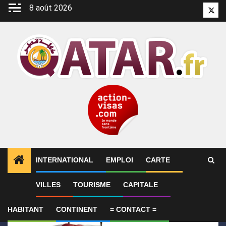
Aller
8 août 2026
Twitt
au
contenu
INTERNATIONAL
EMPLOI
CARTE
1
ALERTES INFO
Le Qatar condamne l’attentat cont
VILLES
TOURISME
CAPITALE
HABITANT
CONTINENT
= CONTACT =