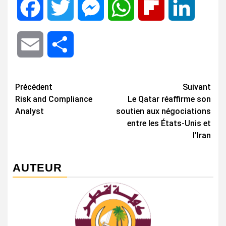
Facebook
Twitter
Messenger
WhatsApp
Flipboard
LinkedIn
Email
Share
Navigation
Précédent
Suivant
Risk and Compliance
Le Qatar réaffirme son
d’article
Analyst
soutien aux négociations
entre les États-Unis et
l’Iran
AUTEUR