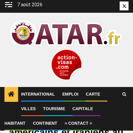
Aller
7 août 2026
Twitt
au
contenu
INTERNATIONAL
EMPLOI
CARTE
VILLES
TOURISME
CAPITALE
International
Les émissaires
HABITANT
CONTINENT
= CONTACT =
américains et iraniens au