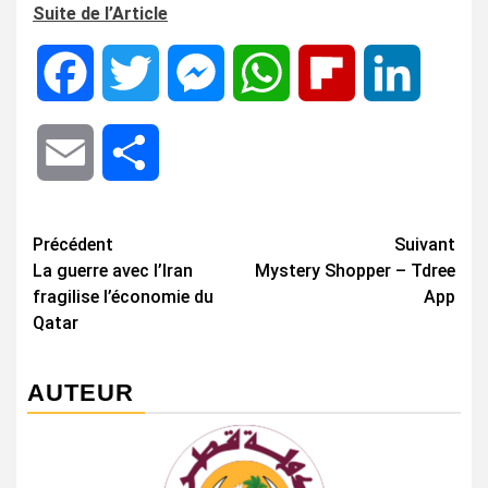
Suite de l’Article
Facebook
Twitter
Messenger
WhatsApp
Flipboard
LinkedIn
Email
Share
Navigation
Précédent
Suivant
La guerre avec l’Iran
Mystery Shopper – Tdree
d’article
fragilise l’économie du
App
Qatar
AUTEUR