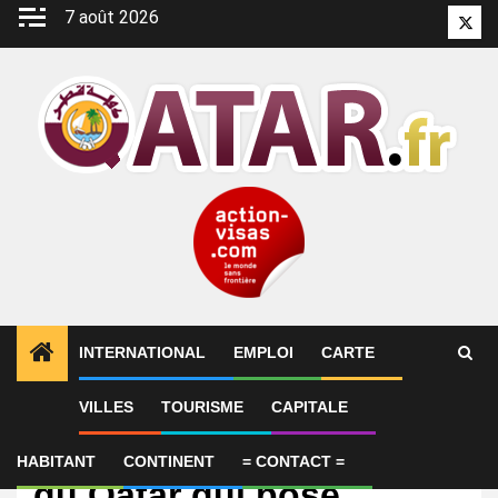
Aller
7 août 2026
Twitt
au
contenu
INTERNATIONAL
EMPLOI
CARTE
VILLES
TOURISME
CAPITALE
International
L’Équipe. Une tentation
HABITANT
CONTINENT
= CONTACT =
du Qatar qui pose