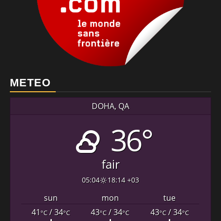
METEO
DOHA, QA
36°
fair
05:04
18:14 +03
sun
mon
tue
41
/ 34
43
/ 34
43
/ 34
°C
°C
°C
°C
°C
°C