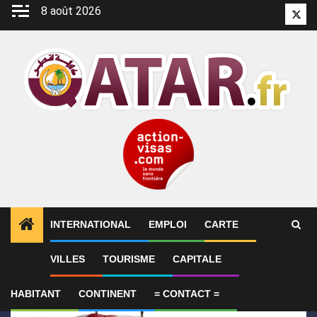
Aller
8 août 2026
Twitt
au
contenu
INTERNATIONAL
EMPLOI
CARTE
1
ALERTES INFO
Le Qatar condamne l’attentat cont
VILLES
TOURISME
CAPITALE
HABITANT
CONTINENT
= CONTACT =