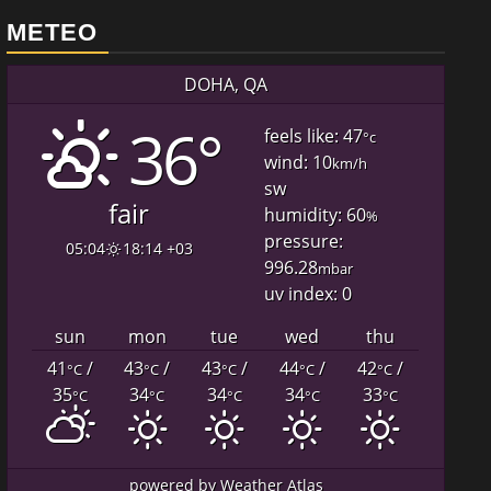
METEO
DOHA, QA
36°
feels like: 47
°c
wind: 10
km/h
sw
fair
humidity: 60
%
pressure:
05:04
18:14 +03
996.28
mbar
uv index: 0
sun
mon
tue
wed
thu
41
/
43
/
43
/
44
/
42
/
°C
°C
°C
°C
°C
35
34
34
34
33
°C
°C
°C
°C
°C
powered by
Weather Atlas