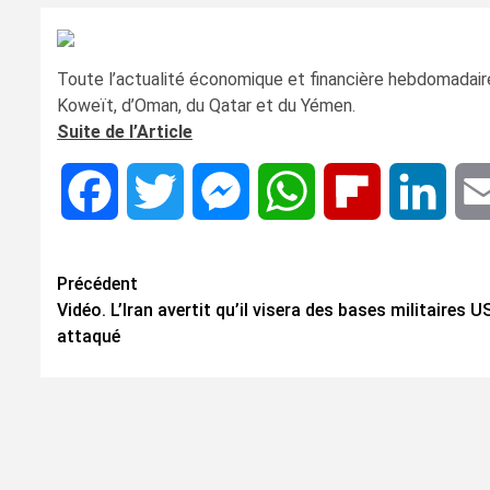
Toute l’actualité économique et financière hebdomadaire 
Koweït, d’Oman, du Qatar et du Yémen.
Suite de l’Article
Facebook
Twitter
Messenger
WhatsApp
Flipboard
Linke
Navigation
Précédent
Vidéo. L’Iran avertit qu’il visera des bases militaires US
d’article
attaqué