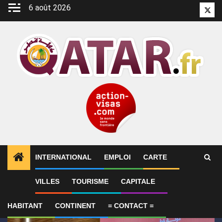
Aller
6 août 2026
Twitt
au
contenu
INTERNATIONAL
EMPLOI
CARTE
1
ALERTES INFO
Qatar affirme que toute la région 
VILLES
TOURISME
CAPITALE
HABITANT
CONTINENT
= CONTACT =