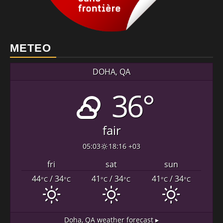
METEO
DOHA, QA
36°
fair
05:03
18:16 +03
fri
sat
sun
44
/ 34
41
/ 34
41
/ 34
°C
°C
°C
°C
°C
°C
Doha, QA
weather forecast ▸