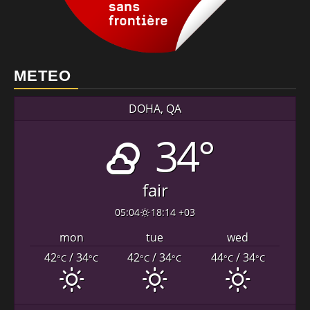
METEO
DOHA, QA
34°
fair
05:04
18:14 +03
mon
tue
wed
42
/ 34
42
/ 34
44
/ 34
°C
°C
°C
°C
°C
°C