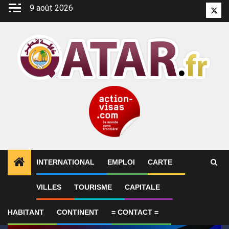
Aller
9 août 2026
Twitt
au
contenu
INTERNATIONAL
EMPLOI
CARTE
1
ALERTES INFO
GP de Grande-Bretagne – MotoGP™ 
VILLES
TOURISME
CAPITALE
HABITANT
CONTINENT
= CONTACT =