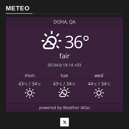
METEO
DOHA, QA
36°
fair
05:04
18:14 +03
mon
tue
wed
43
/ 34
43
/ 34
44
/ 34
°C
°C
°C
°C
°C
°C
powered by
Weather Atlas
Twitter