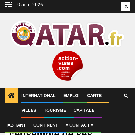
Aller
9 août 2026
Twitt
au
contenu
INTERNATIONAL
EMPLOI
CARTE
VILLES
TOURISME
CAPITALE
International
Le Qatar reprend
HABITANT
CONTINENT
= CONTACT =
l’ensemble de ses