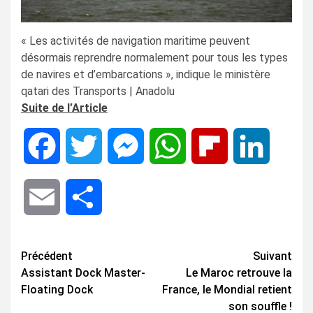
« Les activités de navigation maritime peuvent
désormais reprendre normalement pour tous les types
de navires et d’embarcations », indique le ministère
qatari des Transports | Anadolu
Suite de l’Article
Facebook
Twitter
Messenger
WhatsApp
Flipboard
LinkedIn
Email
Share
Navigation
Précédent
Suivant
Assistant Dock Master-
Le Maroc retrouve la
d’article
Floating Dock
France, le Mondial retient
son souffle !