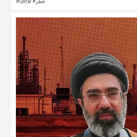
#Qatar #قطر