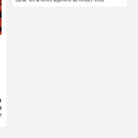
Qatar: les artistes algériens au rendez-vous
t
é
!