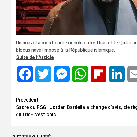
Un nouvel accord-cadre conclu entre l’Iran et le Qatar 
blocus naval imposé à la République islamique.
Suite de l’Article
Facebook
Twitter
Messenger
WhatsApp
Flipboard
Linke
Navigation
Précédent
Sacre du PSG : Jordan Bardella a changé d’avis, «le rè
d’article
du fric» c’est chic