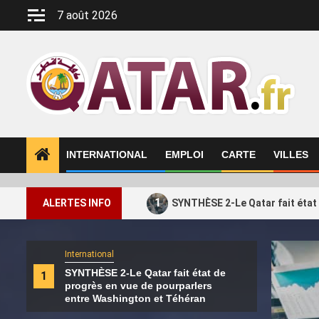
Aller
7 août 2026
au
contenu
INTERNATIONAL
EMPLOI
CARTE
VILLES
1
ALERTES INFO
SYNTHÈSE 2-Le Qatar fait état
International
Intern
SYNTHÈSE 2-Le Qatar fait état de
1
2
Les 
progrès en vue de pourparlers
défi
entre Washington et Téhéran