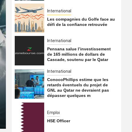
International
Les compagnies du Golfe face au
défi de la confiance retrouvée
International
Pensana salue l’investissement
de 165 millions de dollars de
Cascade, soutenu par le Qatar
International
ConocoPhillips estime que les
International
retards éventuels du projet de
GNL au Qatar ne devraient pas
Les compagnies du Golfe f
dépasser quelques m
retrouvée
Emploi
7 août 2026
Qatarien
HSE Officer