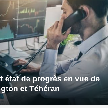
 état de progrès en vue de
ngton et Téhéran