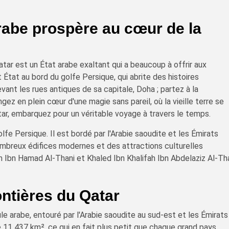
arabe prospère au cœur de la
tar est un État arabe exaltant qui a beaucoup à offrir aux
 État au bord du golfe Persique, qui abrite des histoires
ant les rues antiques de sa capitale, Doha ; partez à la
ez en plein cœur d'une magie sans pareil, où la vieille terre se
ar, embarquez pour un véritable voyage à travers le temps.
olfe Persique. Il est bordé par l'Arabie saoudite et les Émirats
nombreux édifices modernes et des attractions culturelles
m Ibn Hamad Al-Thani et Khaled Ibn Khalifah Ibn Abdelaziz Al-Th
ontières du Qatar
le arabe, entouré par l'Arabie saoudite au sud-est et les Émirats
de 11 437 km², ce qui en fait plus petit que chaque grand pays