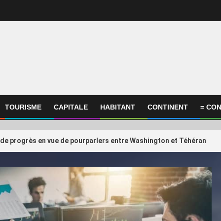
TOURISME
CAPITALE
HABITANT
CONTINENT
= CON
 de progrès en vue de pourparlers entre Washington et Téhéran
International
ational
ConocoPhillips estime
3
compagnies du Golfe face au
retards éventuels du p
 de la confiance retrouvée
au Qatar ne devraient
quelques m