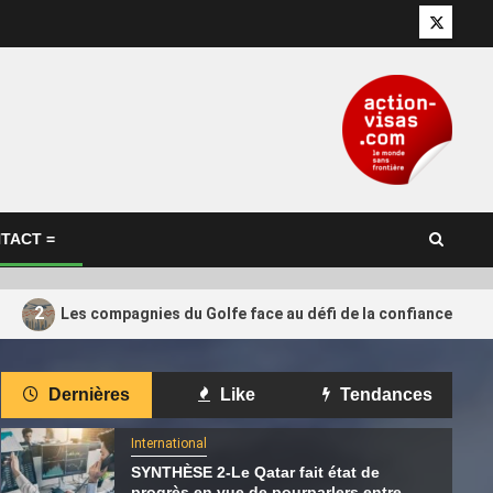
Twitter
TACT =
2
Les compagnies du Golfe face au défi de la confiance retr
International
Dernières
Like
Tendances
 que les
Pensana salue l’investissement de
4
rojet de GNL
165 millions de dollars de Cascade,
International
 pas dépasser
soutenu par le Qatar
SYNTHÈSE 2-Le Qatar fait état de
progrès en vue de pourparlers entre