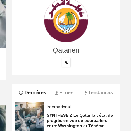
Qatarien
International
Les compagnies du Golfe face au défi de la confiance 
7 août 2026
Qatarien
Dernières
+Lues
Tendances
International
SYNTHÈSE 2-Le Qatar fait état de
progrès en vue de pourparlers
entre Washington et Téhéran