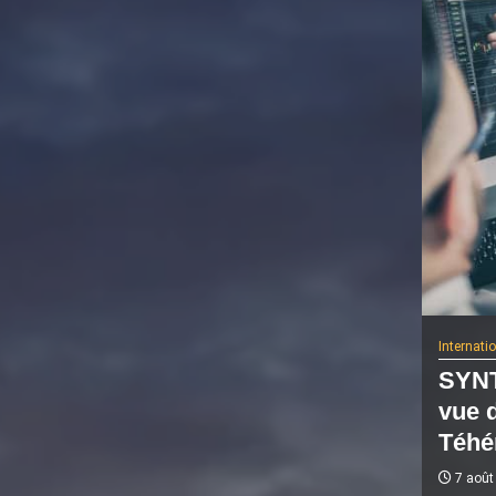
Internati
SYNT
vue 
Téhé
7 août