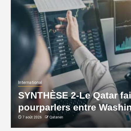
International
SYNTHÈSE 2-Le Qatar fait
pourparlers entre Washi
7 août 2026
Qatarien