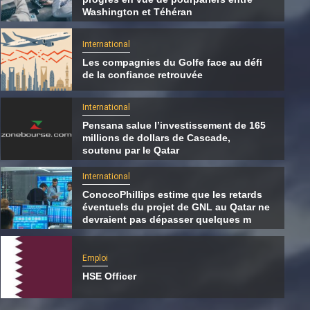
Washington et Téhéran
International
Les compagnies du Golfe face au défi
de la confiance retrouvée
International
Pensana salue l’investissement de 165
millions de dollars de Cascade,
soutenu par le Qatar
International
ConocoPhillips estime que les retards
éventuels du projet de GNL au Qatar ne
International
devraient pas dépasser quelques m
Les compagnies du Golfe face au défi de la
confiance retrouvée
Emploi
HSE Officer
7 août 2026
Qatarien