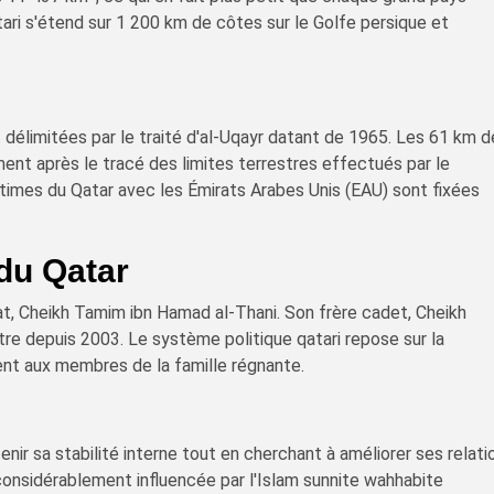
ari s'étend sur 1 200 km de côtes sur le Golfe persique et
t délimitées par le traité d'al-Uqayr datant de 1965. Les 61 km 
ent après le tracé des limites terrestres effectués par le
imes du Qatar avec les Émirats Arabes Unis (EAU) sont fixées
du Qatar
at, Cheikh Tamim ibn Hamad al-Thani. Son frère cadet, Cheikh
stre depuis 2003. Le système politique qatari repose sur la
ent aux membres de la famille régnante.
nir sa stabilité interne tout en cherchant à améliorer ses relati
considérablement influencée par l'Islam sunnite wahhabite