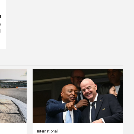
t
s
l
International