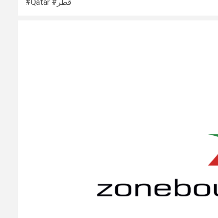
#Qatar #قطر