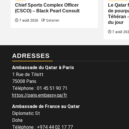
Chief Sports Complex Officer
Le Qatar 
(CSCO) – Black Pearl Consult
de pourpa
Téhéran 
7 août 2026
Qatarien
du jour
7 août 20
ADRESSES
Ambassade du Qatar à Paris
1 Rue de Tilsitt
75008 Paris
Téléphone : 01 45 51 90 71
https://paris.embassy.qa/fr
Ambassade de France au Qatar
Diplomatic St
Doha
Téléphone : +974 44 02 17 77