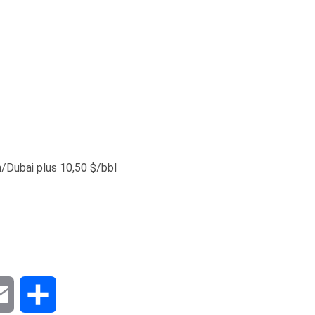
an/Dubai plus 10,50 $/bbl
dIn
Email
Share