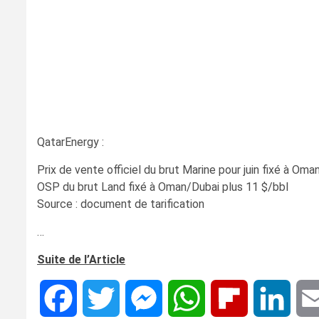
QatarEnergy :
Prix de vente officiel du brut Marine pour juin fixé à Om
OSP du brut Land fixé à Oman/Dubai plus 11 $/bbl
Source : document de tarification
…
Suite de l’Article
Facebook
Twitter
Messenger
WhatsApp
Flipboard
Linke