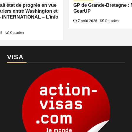
fait état de progrès en vue
GP de Grande-Bretagne 
rlers entre Washington et
GearUP
– INTERNATIONAL – L’info
7 août 2026
Qatarien
26
Qatarien
VISA