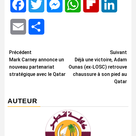
Facebook
Twitter
Messenger
WhatsApp
Flipboard
LinkedIn
Email
Share
Navigation
Précédent
Suivant
Mark Carney annonce un
Déjà une victoire, Adam
d’article
nouveau partenariat
Ounas (ex-LOSC) retrouve
stratégique avec le Qatar
chaussure à son pied au
Qatar
AUTEUR