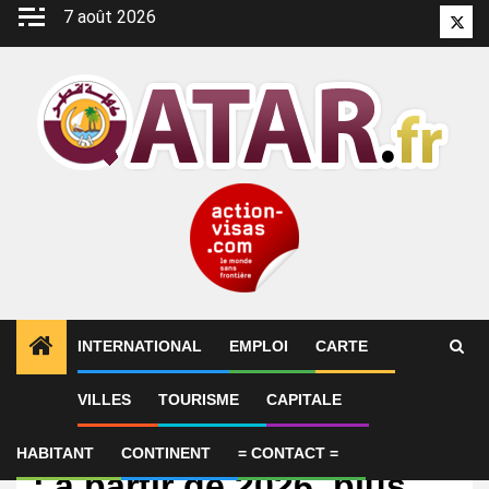
Aller
7 août 2026
Twitt
au
contenu
INTERNATIONAL
EMPLOI
CARTE
VILLES
TOURISME
CAPITALE
International
Le Qatar ferme le robinet
HABITANT
CONTINENT
= CONTACT =
: à partir de 2026, plus