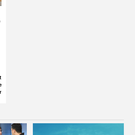
é
t
e
r