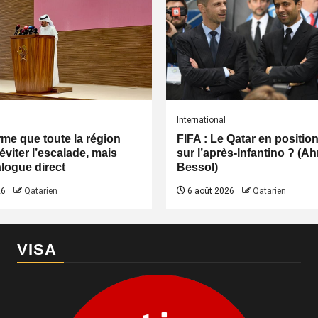
International
irme que toute la région
FIFA : Le Qatar en positio
éviter l’escalade, mais
sur l’après-Infantino ? (
logue direct
Bessol)
26
Qatarien
6 août 2026
Qatarien
VISA