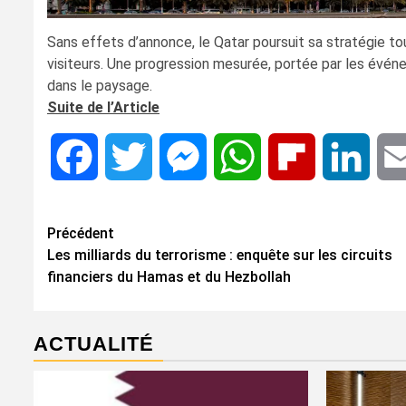
Sans effets d’annonce, le Qatar poursuit sa stratégie tour
visiteurs. Une progression mesurée, portée par les événem
dans le paysage.
Suite de l’Article
Facebook
Twitter
Messenger
WhatsApp
Flipboard
Linke
Navigation
Précédent
Les milliards du terrorisme : enquête sur les circuits
d’article
financiers du Hamas et du Hezbollah
ACTUALITÉ