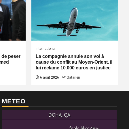
International
n de peser
La compagnie annule son vol à
Ahmed
cause du conflit au Moyen-Orient, il
lui réclame 10.000 euros en justice
6 août 2026
Qatarien
METEO
DOHA, QA
feels like: 49
°c