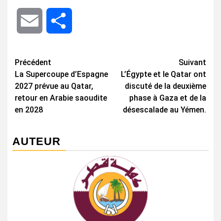
Email
Share
Navigation
Précédent
Suivant
La Supercoupe d’Espagne
L’Égypte et le Qatar ont
d’article
2027 prévue au Qatar,
discuté de la deuxième
retour en Arabie saoudite
phase à Gaza et de la
en 2028
désescalade au Yémen.
AUTEUR