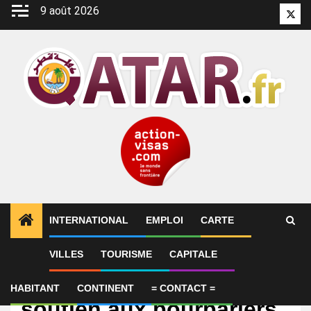
Aller
9 août 2026
Twitt
au
contenu
INTERNATIONAL
EMPLOI
CARTE
VILLES
TOURISME
CAPITALE
International
Le Qatar affirme son
HABITANT
CONTINENT
= CONTACT =
soutien aux pourparlers