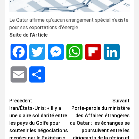
Le Qatar affirme qu’aucun arrangement spécial n’existe
pour ses exportations d’énergie
Suite de l’Article
Facebook
Twitter
Messenger
WhatsApp
Flipboard
LinkedIn
Email
Share
Navigation
Précédent
Suivant
Iran/États-Unis: « Il y a
Porte-parole du ministère
d’article
une claire solidarité entre
des Affaires étrangères
les pays du Golfe pour
du Qatar : les échanges se
soutenir les négociations
poursuivent entre les
menées par le Pakistan »,
dirigeants de la région et