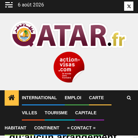
Aller
6 août 2026
Twitt
au
contenu
INTERNATIONAL
EMPLOI
CARTE
VILLES
TOURISME
CAPITALE
International
Le Qatar affirme
HABITANT
CONTINENT
= CONTACT =
qu’aucun arrangement