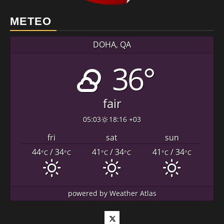
METEO
DOHA, QA
36°
fair
05:03
18:16 +03
fri
sat
sun
44
/ 34
41
/ 34
41
/ 34
°C
°C
°C
°C
°C
°C
powered by
Weather Atlas
Twitter