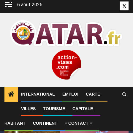
Aller
6 août 2026
Twitt
au
contenu
INTERNATIONAL
EMPLOI
CARTE
1
ALERTES INFO
Qatar affirme que toute la région 
VILLES
TOURISME
CAPITALE
HABITANT
CONTINENT
= CONTACT =