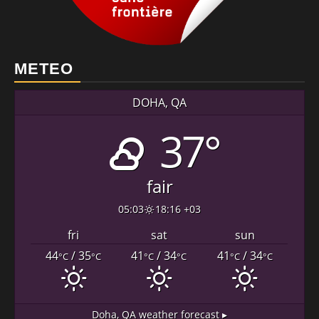
METEO
DOHA, QA
37°
fair
05:03
18:16 +03
fri
sat
sun
44
/ 35
41
/ 34
41
/ 34
°C
°C
°C
°C
°C
°C
Doha, QA
weather forecast ▸