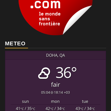
METEO
DOHA, QA
36°
fair
05:04
18:14 +03
sun
mon
tue
41
/ 35
42
/ 34
43
/ 34
°C
°C
°C
°C
°C
°C