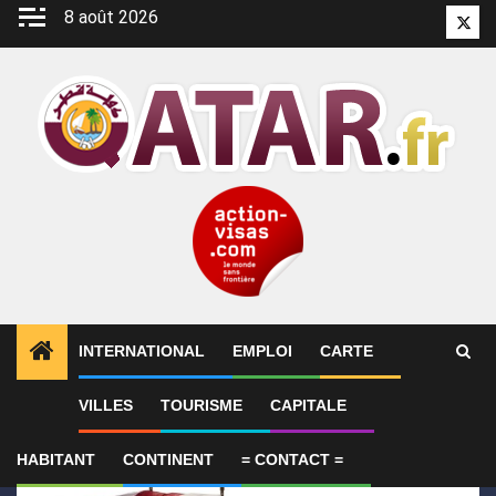
Aller
8 août 2026
Twitt
au
contenu
INTERNATIONAL
EMPLOI
CARTE
1
ALERTES INFO
Le Qatar condamne l’attentat cont
VILLES
TOURISME
CAPITALE
HABITANT
CONTINENT
= CONTACT =