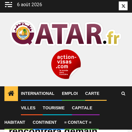
Aller
6 août 2026
Twitt
au
contenu
INTERNATIONAL
EMPLOI
CARTE
VILLES
TOURISME
CAPITALE
International
Le président Al-Charaa
HABITANT
CONTINENT
= CONTACT =
rencontrera demain