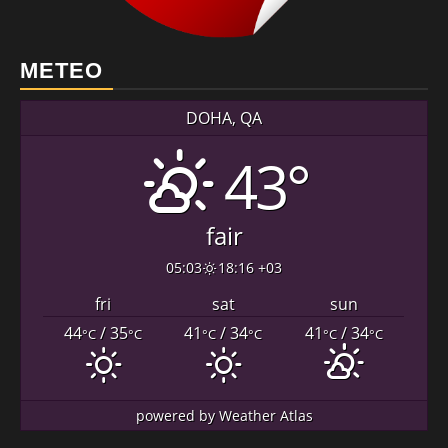
METEO
DOHA, QA
43°
fair
05:03
18:16 +03
fri
sat
sun
44
/ 35
41
/ 34
41
/ 34
°C
°C
°C
°C
°C
°C
powered by
Weather Atlas