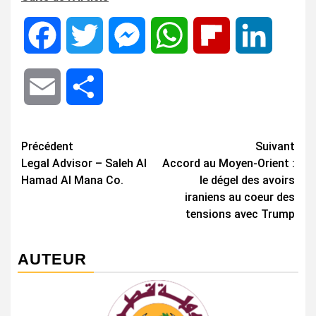
Facebook
Twitter
Messenger
WhatsApp
Flipboard
LinkedIn
Email
Share
Navigation
Précédent
Suivant
Legal Advisor – Saleh Al
Accord au Moyen-Orient :
d’article
Hamad Al Mana Co.
le dégel des avoirs
iraniens au coeur des
tensions avec Trump
AUTEUR