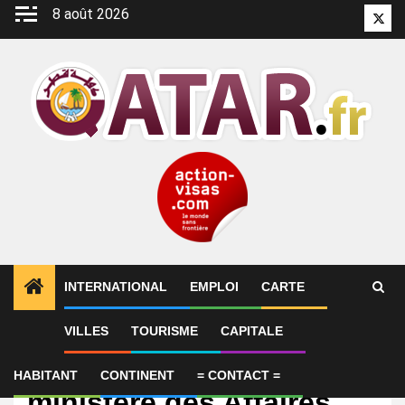
Aller
8 août 2026
Twitt
au
contenu
INTERNATIONAL
EMPLOI
CARTE
VILLES
TOURISME
CAPITALE
International
Le porte-parole du
HABITANT
CONTINENT
= CONTACT =
ministère des Affaires