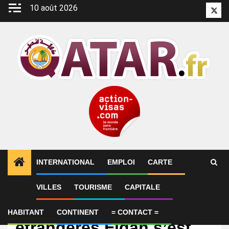
Aller
10 août 2026
Twitt
au
contenu
INTERNATIONAL
EMPLOI
CARTE
VILLES
TOURISME
CAPITALE
International
Le ministre des Affaires
HABITANT
CONTINENT
= CONTACT =
étrangères Fidan s’est