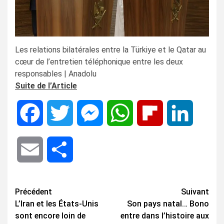
Les relations bilatérales entre la Türkiye et le Qatar au
cœur de l’entretien téléphonique entre les deux
responsables | Anadolu
Suite de l’Article
Facebook
Twitter
Messenger
WhatsApp
Flipboard
LinkedIn
Email
Share
Navigation
Précédent
Suivant
L’Iran et les États-Unis
Son pays natal… Bono
d’article
sont encore loin de
entre dans l’histoire aux