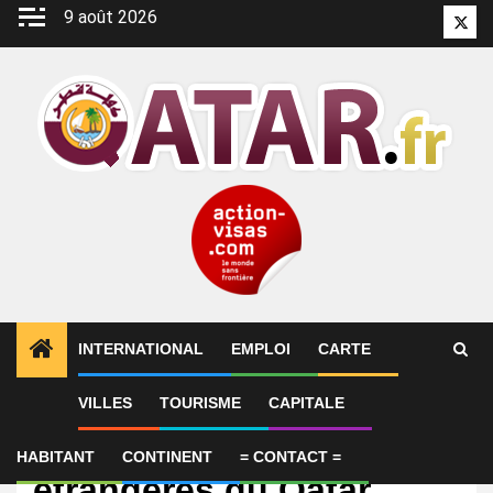
Aller
9 août 2026
Twitt
au
contenu
INTERNATIONAL
EMPLOI
CARTE
VILLES
TOURISME
CAPITALE
International
Le ministère des Affaires
HABITANT
CONTINENT
= CONTACT =
étrangères du Qatar