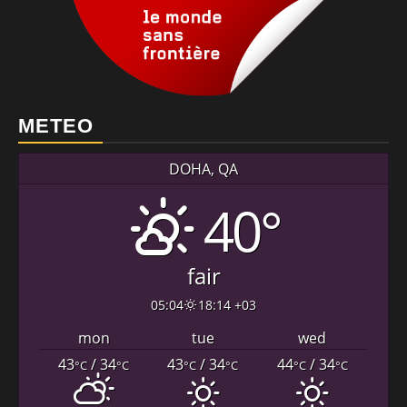
METEO
DOHA, QA
40°
fair
05:04
18:14 +03
mon
tue
wed
43
/ 34
43
/ 34
44
/ 34
°C
°C
°C
°C
°C
°C