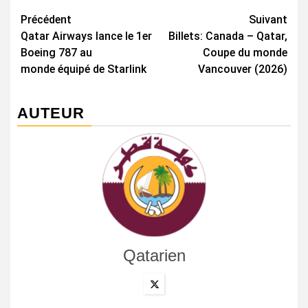
Navigation
Précédent
Suivant
Qatar Airways lance le 1er
Billets: Canada – Qatar,
d’article
Boeing 787 au
Coupe du monde
monde équipé de Starlink
Vancouver (2026)
AUTEUR
Qatarien