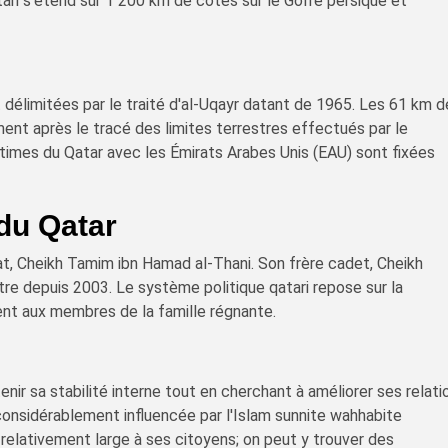
ari s'étend sur 1 200 km de côtes sur le Golfe persique et
t délimitées par le traité d'al-Uqayr datant de 1965. Les 61 km 
ent après le tracé des limites terrestres effectués par le
imes du Qatar avec les Émirats Arabes Unis (EAU) sont fixées
du Qatar
at, Cheikh Tamim ibn Hamad al-Thani. Son frère cadet, Cheikh
stre depuis 2003. Le système politique qatari repose sur la
ent aux membres de la famille régnante.
nir sa stabilité interne tout en cherchant à améliorer ses relati
considérablement influencée par l'Islam sunnite wahhabite
e relativement large à ses citoyens; on peut y trouver des