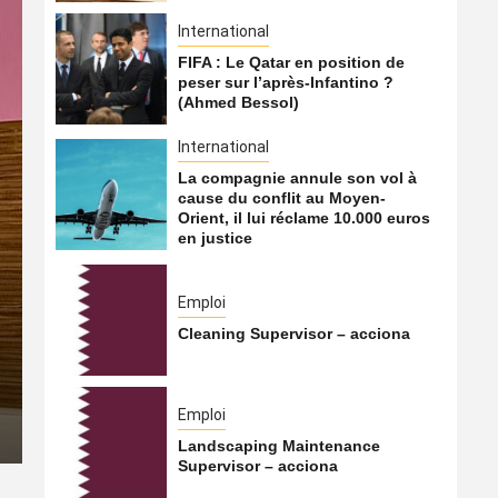
International
FIFA : Le Qatar en position de
peser sur l’après-Infantino ?
(Ahmed Bessol)
International
La compagnie annule son vol à
cause du conflit au Moyen-
Orient, il lui réclame 10.000 euros
en justice
International
Emploi
La compagnie annule son v
Cleaning Supervisor – acciona
Moyen-Orient, il lui récla
Emploi
6 août 2026
Qatarien
Landscaping Maintenance
Supervisor – acciona