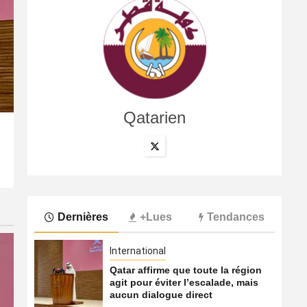
Qatarien
International
La compagnie annule son vol à cause du conflit au Moye
6 août 2026
Qatarien
Dernières
+Lues
Tendances
International
Qatar affirme que toute la région
agit pour éviter l’escalade, mais
aucun dialogue direct