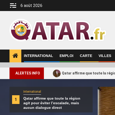
Aller
6 août 2026
au
contenu
INTERNATIONAL
EMPLOI
CARTE
VILLES
1
ALERTES INFO
Qatar affirme que toute la régi
International
Intern
Qatar affirme que toute la région
La c
1
2
agit pour éviter l’escalade, mais
caus
aucun dialogue direct
lui 