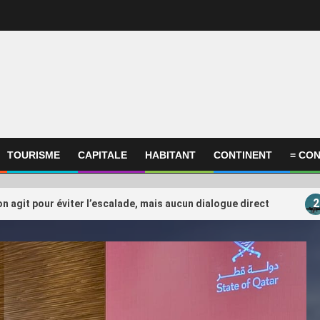
TOURISME
CAPITALE
HABITANT
CONTINENT
= CON
2
on agit pour éviter l’escalade, mais aucun dialogue direct
ational
International
ompagnie annule son vol à
FIFA : Le Qatar en posi
3
e du conflit au Moyen-Orient, il
peser sur l’après-Infan
réclame 10.000 euros en justice
(Ahmed Bessol)