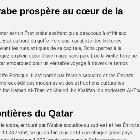
arabe prospère au cœur de la
tar est un État arabe exaltant qui a beaucoup à offrir aux
 État au bord du golfe Persique, qui abrite des histoires
ant les rues antiques de sa capitale, Doha ; partez à la
ez en plein cœur d'une magie sans pareil, où la vieille terre se
ar, embarquez pour un véritable voyage à travers le temps.
olfe Persique. Il est bordé par l'Arabie saoudite et les Émirats
nombreux édifices modernes et des attractions culturelles
m Ibn Hamad Al-Thani et Khaled Ibn Khalifah Ibn Abdelaziz Al-Th
ontières du Qatar
le arabe, entouré par l'Arabie saoudite au sud-est et les Émirats
de 11 437 km², ce qui en fait plus petit que chaque grand pays