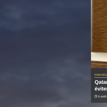
Internati
Qatar
évite
6 août