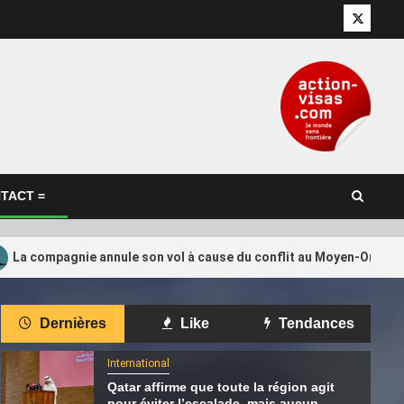
Twitter
TACT =
La compagnie annule son vol à cause du conflit au Moyen-Orient, i
International
Dernières
Like
Tendances
tion de
Le Qatar appelle à faire pression
4
tino ?
sur Israël pour le respect de
International
l’accord sur Gaza
Qatar affirme que toute la région agit
pour éviter l’escalade, mais aucun