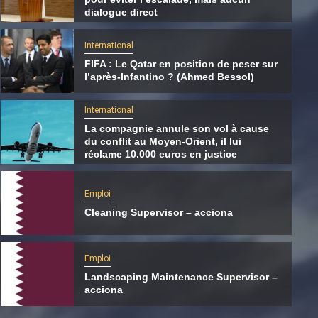
dialogue direct
International
FIFA : Le Qatar en position de peser sur
l’après-Infantino ? (Ahmed Bessol)
International
La compagnie annule son vol à cause
du conflit au Moyen-Orient, il lui
réclame 10.000 euros en justice
Emploi
Cleaning Supervisor – acciona
International
La compagnie annule son vol à cause du
Emploi
conflit au Moyen-Orient, il lui réclame 10.00
Landscaping Maintenance Supervisor –
euros en justice
acciona
6 août 2026
Qatarien