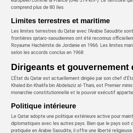
européen comme la France (648 579 km²). Le territoire qat
comprend plus de 80 îles.
Limites terrestres et maritime
Les limites terrestres du Qatar avec l'Arabie Saoudite son
frontières qataro-saoudiennes ont été reconnus officiellem
Royaume Hachémite de Jordanie en 1966. Les limites marit
selon les accords conclus en 1968.
Dirigeants et gouvernement 
L’État du Qatar est actuellement dirigée par son chef d’Ét
Khaled ibn Khalifa bin Abdelaziz al-Thani, est Premier mini
monarchie constitutionnelle et le pouvoir exécutif apparti
Politique intérieure
Le Qatar adopte une politique extérieure active pour mainte
diplomatiques avec les autres pays. Bien que le pays soit 
pratiquée en Arabie Saoudite, il offre une liberté religieus