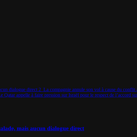
aucun dialogue direct
2
La compagnie annule son vol à cause du conflit 
e Qatar appelle à faire pression sur Israël pour le respect de l’accord 
scalade, mais aucun dialogue direct