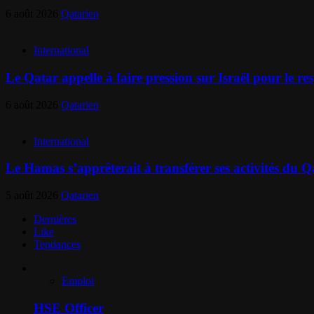
6 août 2026
Qatarien
International
Le Qatar appelle à faire pression sur Israël pour le re
6 août 2026
Qatarien
International
Le Hamas s’apprêterait à transférer ses activités du Q
5 août 2026
Qatarien
Dernières
Like
Tendances
Emploi
HSE Officer