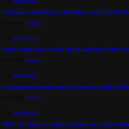
International
Le Hamas s’apprêterait à transférer ses activités du Q
5 août 2026
Qatarien
International
Qatar affirme que toute la région agit pour éviter l’e
6 août 2026
Qatarien
International
La compagnie annule son vol à cause du conflit au Moy
6 août 2026
Qatarien
International
FIFA : Le Qatar en position de peser sur l’après-Infa