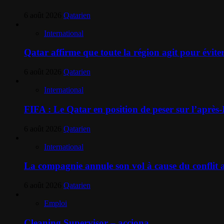
6 août 2026
Qatarien
International
Qatar affirme que toute la région agit pour évite
6 août 2026
Qatarien
International
FIFA : Le Qatar en position de peser sur l’après
6 août 2026
Qatarien
International
La compagnie annule son vol à cause du conflit a
6 août 2026
Qatarien
Emploi
Cleaning Supervisor – acciona