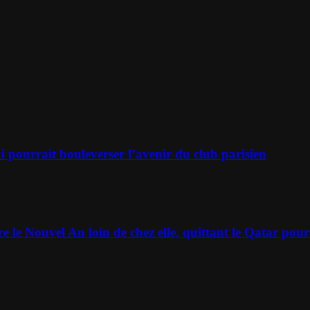
 pourrait bouleverser l’avenir du club parisien
e le Nouvel An loin de chez elle, quittant le Qatar po