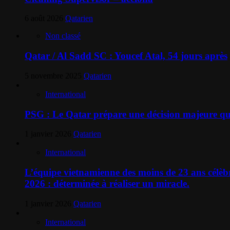
6 août 2026
Qatarien
Non classé
Qatar / Al Sadd SC : Youcef Atal, 54 jours après
5 novembre 2025
Qatarien
International
PSG : Le Qatar prépare une décision majeure qui
1 janvier 2026
Qatarien
International
L’équipe vietnamienne des moins de 23 ans célèbr
2026 : déterminée à réaliser un miracle.
1 janvier 2026
Qatarien
International