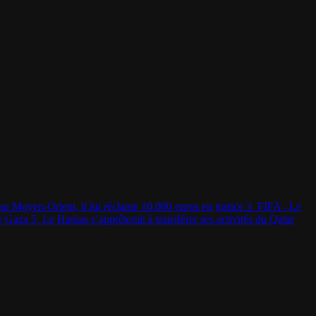
au Moyen-Orient, il lui réclame 10.000 euros en justice
3
FIFA : Le
sur Gaza
5
Le Hamas s’apprêterait à transférer ses activités du Qatar