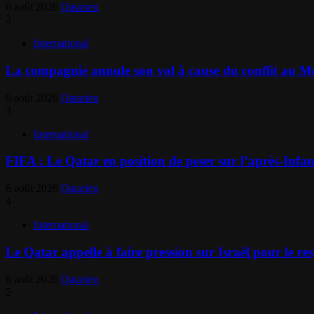
6 août 2026
Qatarien
2
International
La compagnie annule son vol à cause du conflit au Moy
6 août 2026
Qatarien
3
International
FIFA : Le Qatar en position de peser sur l’après-Infa
6 août 2026
Qatarien
4
International
Le Qatar appelle à faire pression sur Israël pour le re
6 août 2026
Qatarien
5