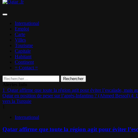
Menu
principal
International
Emploi
Carte
Villes
Tourisme
Capitale
Habitant
Continent
= Contact =
Rechercher :
Alertes Info
1
Qatar affirme que toute la région agit pour éviter l’escalade, mais 
Qatar en position de peser sur l’après-Infantino ? (Ahmed Bessol)
4
L
vers la Turquie
1
International
Qatar affirme que toute la région agit pour éviter l’e