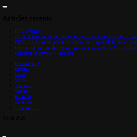
Aller
au
contenu
Articles récents
HSE Officer
Qatar affirme que toute la région agit pour éviter l’escalade, ma
FIFA : Le Qatar en position de peser sur l’après-Infantino ? (
La compagnie annule son vol à cause du conflit au Moyen-Orient
Cleaning Supervisor – acciona
International
Emploi
Carte
Villes
Tourisme
Capitale
Habitant
Continent
= Contact =
6 août 2026
Twitter