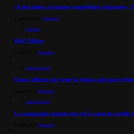
«Faire mieux à chaque compétition organisée» :
1 janvier 2026
Qatarien
Emploi
HSE Officer
6 août 2026
Qatarien
International
Qatar affirme que toute la région agit pour évite
6 août 2026
Qatarien
International
La compagnie annule son vol à cause du conflit a
6 août 2026
Qatarien