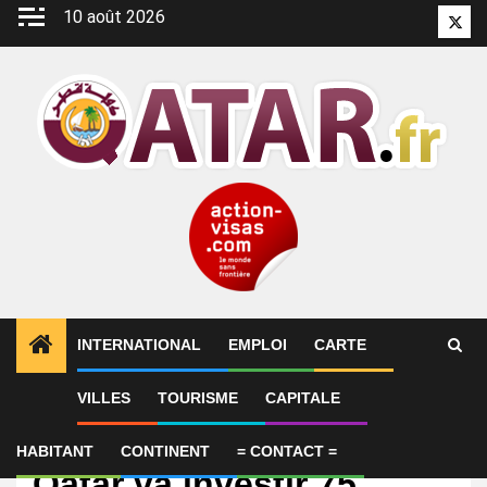
Aller
10 août 2026
Twitt
au
contenu
INTERNATIONAL
EMPLOI
CARTE
VILLES
TOURISME
CAPITALE
International
Le fonds souverain du
HABITANT
CONTINENT
= CONTACT =
Qatar va investir 75