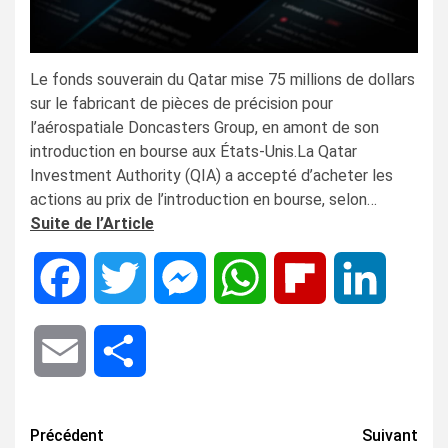
Le fonds souverain du Qatar mise 75 millions de dollars
sur le fabricant de pièces de précision pour
l’aérospatiale Doncasters Group, en amont de son
introduction en bourse aux États-Unis.La Qatar
Investment Authority (QIA) a accepté d’acheter les
actions au prix de l’introduction en bourse, selon…
Suite de l’Article
Facebook
Twitter
Messenger
WhatsApp
Flipboard
LinkedIn
Email
Share
Navigation
Précédent
Suivant