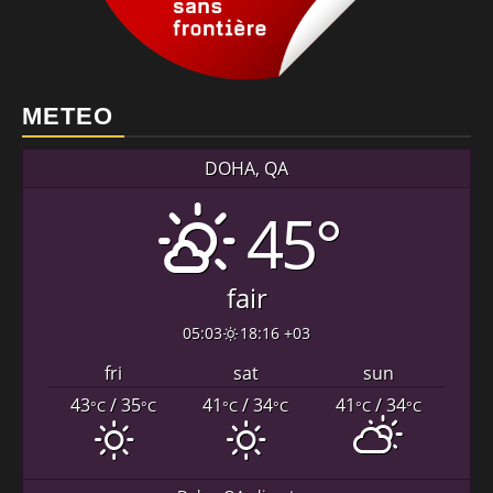
METEO
DOHA, QA
45°
fair
05:03
18:16 +03
fri
sat
sun
43
/ 35
41
/ 34
41
/ 34
°C
°C
°C
°C
°C
°C