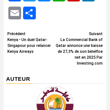
Email
Share
Navigation
Précédent
Suivant
Kenya • Un duel Qatar-
La Commercial Bank of
d’article
Singapour pour relancer
Qatar annonce une baisse
Kenya Airways
de 27,3% de son bénéfice
net en 2025 Par
Investing.com
AUTEUR