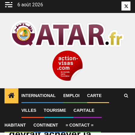
Aller
6 août 2026
Twitt
au
contenu
INTERNATIONAL
EMPLOI
CARTE
VILLES
TOURISME
CAPITALE
International
Le 747 offert par le Qatar
HABITANT
CONTINENT
= CONTACT =
devrait achever la