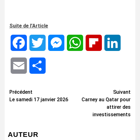
Suite de l’Article
Facebook
Twitter
Messenger
WhatsApp
Flipboard
LinkedIn
Email
Share
Navigation
Précédent
Suivant
Le samedi 17 janvier 2026
Carney au Qatar pour
d’article
attirer des
investissements
AUTEUR