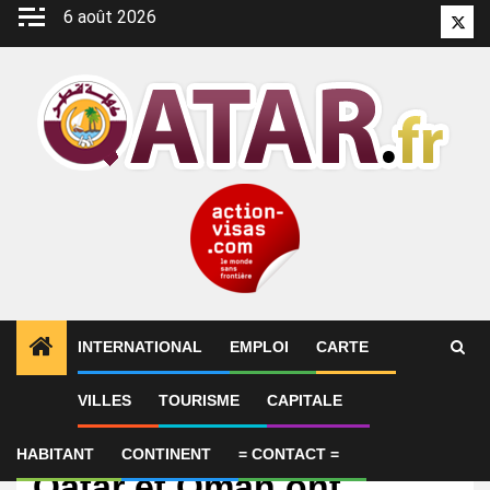
Aller
6 août 2026
Twitt
au
contenu
INTERNATIONAL
EMPLOI
CARTE
VILLES
TOURISME
CAPITALE
International
L’Arabie saoudite, le
HABITANT
CONTINENT
= CONTACT =
Qatar et Oman ont