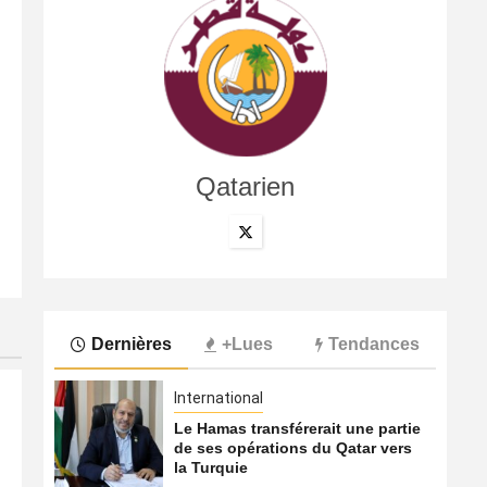
Qatarien
International
Le Hamas transférerait une partie de ses opérations du
8 août 2026
Qatarien
Dernières
+Lues
Tendances
International
Le Hamas transférerait une partie
de ses opérations du Qatar vers
la Turquie