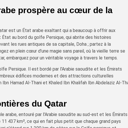
arabe prospère au cœur de la
tar est un État arabe exaltant qui a beaucoup à offrir aux
 État au bord du golfe Persique, qui abrite des histoires
ant les rues antiques de sa capitale, Doha ; partez à la
ez en plein cœur d'une magie sans pareil, où la vieille terre se
ar, embarquez pour un véritable voyage à travers le temps.
olfe Persique. Il est bordé par l'Arabie saoudite et les Émirats
nombreux édifices modernes et des attractions culturelles
m Ibn Hamad Al-Thani et Khaled Ibn Khalifah Ibn Abdelaziz Al-Th
ontières du Qatar
le arabe, entouré par l'Arabie saoudite au sud-est et les Émirats
de 11 437 km², ce qui en fait plus petit que chaque grand pays