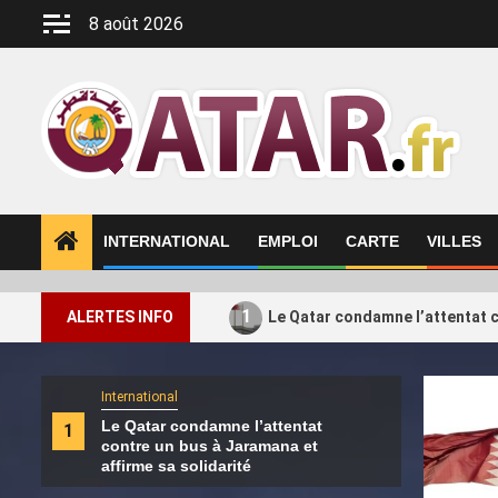
Aller
8 août 2026
au
contenu
INTERNATIONAL
EMPLOI
CARTE
VILLES
1
ALERTES INFO
Le Qatar condamne l’attentat c
International
Intern
Le Qatar condamne l’attentat
Le H
1
2
contre un bus à Jaramana et
de s
affirme sa solidarité
Turq