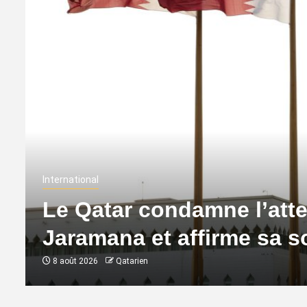
International
Le Qatar condamne l’atte
Jaramana et affirme sa so
8 août 2026
Qatarien