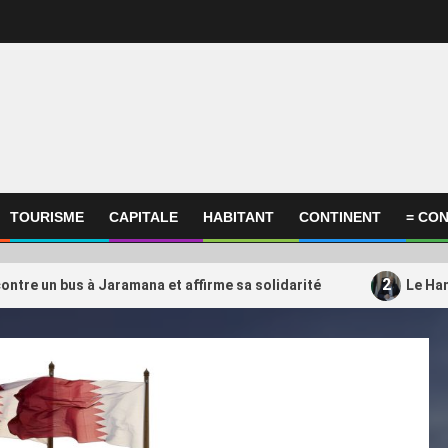
TOURISME
CAPITALE
HABITANT
CONTINENT
= CON
2
ontre un bus à Jaramana et affirme sa solidarité
Le Ham
ational
International
amas transférerait une partie
Un choix qui fait débat
3
es opérations du Qatar vers la
l’Algérie mise-t-elle su
uie
entraîneur du Qatar ?