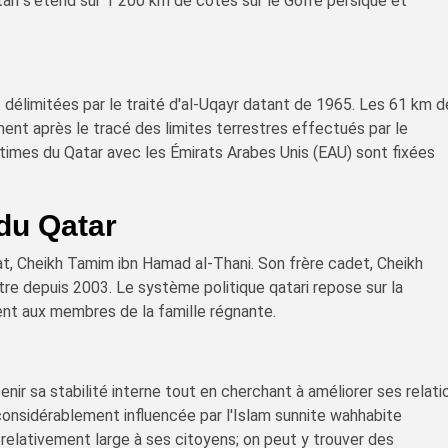
ari s'étend sur 1 200 km de côtes sur le Golfe persique et
t délimitées par le traité d'al-Uqayr datant de 1965. Les 61 km 
ent après le tracé des limites terrestres effectués par le
imes du Qatar avec les Émirats Arabes Unis (EAU) sont fixées
du Qatar
at, Cheikh Tamim ibn Hamad al-Thani. Son frère cadet, Cheikh
stre depuis 2003. Le système politique qatari repose sur la
ent aux membres de la famille régnante.
nir sa stabilité interne tout en cherchant à améliorer ses relati
considérablement influencée par l'Islam sunnite wahhabite
e relativement large à ses citoyens; on peut y trouver des