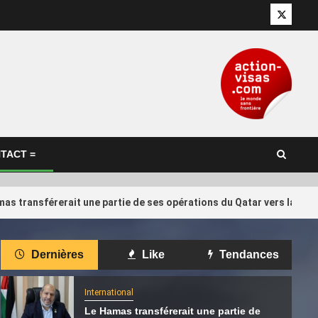
Twitter
TACT =
as transférerait une partie de ses opérations du Qatar vers la Tur
International
Dernières
Like
Tendances
 : pourquoi
Concours international de
4
r l’ancien
calligraphie arabe au Qatar: les
International
artistes algériens au rendez-vous
Le Hamas transférerait une partie de