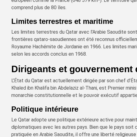
européen comme la France (648 579 km²). Le territoire qat
comprend plus de 80 îles.
Limites terrestres et maritime
Les limites terrestres du Qatar avec l'Arabie Saoudite son
frontières qataro-saoudiennes ont été reconnus officiellem
Royaume Hachémite de Jordanie en 1966. Les limites marit
selon les accords conclus en 1968.
Dirigeants et gouvernement 
L’État du Qatar est actuellement dirigée par son chef d’Ét
Khaled ibn Khalifa bin Abdelaziz al-Thani, est Premier mini
monarchie constitutionnelle et le pouvoir exécutif apparti
Politique intérieure
Le Qatar adopte une politique extérieure active pour mainte
diplomatiques avec les autres pays. Bien que le pays soit 
pratiquée en Arabie Saoudite, il offre une liberté religieus