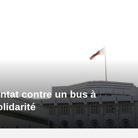
ntat contre un bus à
lidarité