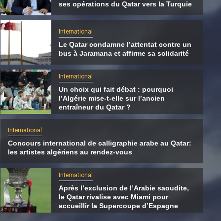
ses opérations du Qatar vers la Turquie
International
Le Qatar condamne l’attentat contre un
bus à Jaramana et affirme sa solidarité
International
Un choix qui fait débat : pourquoi
l’Algérie mise-t-elle sur l’ancien
entraîneur du Qatar ?
International
Concours international de calligraphie arabe au Qatar:
les artistes algériens au rendez-vous
International
Le Hamas transférerait une partie de ses
International
opérations du Qatar vers la Turquie
Après l’exclusion de l’Arabie saoudite,
le Qatar rivalise avec Miami pour
8 août 2026
Qatarien
accueillir la Supercoupe d’Espagne