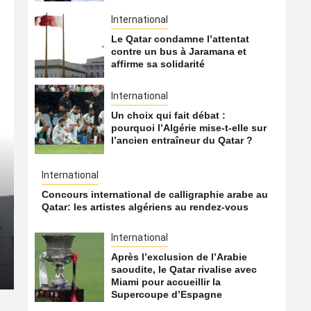
International
Le Qatar condamne l’attentat
contre un bus à Jaramana et
affirme sa solidarité
International
Un choix qui fait débat :
pourquoi l’Algérie mise-t-elle sur
l’ancien entraîneur du Qatar ?
International
International
Concours international de calligraphie arabe au
Le Hamas transférerait un
Qatar: les artistes algériens au rendez-vous
du Qatar vers la Turquie
International
Après l’exclusion de l’Arabie
8 août 2026
Qatarien
saoudite, le Qatar rivalise avec
Miami pour accueillir la
Supercoupe d’Espagne